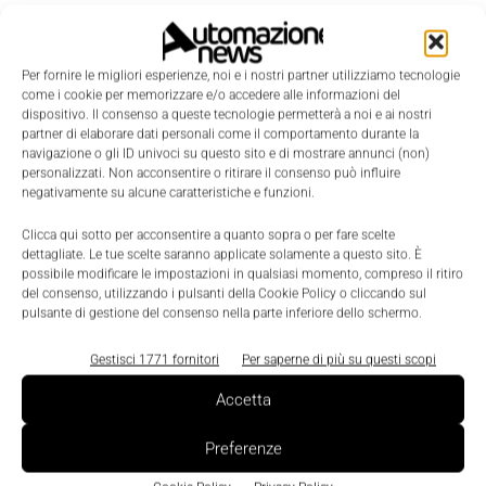
Nel corso del 2011 Siemens Italia ha posto le basi
per la
Per fornire le migliori esperienze, noi e i nostri partner utilizziamo tecnologie
costituzione del quarto Settore 'Infrastructure &
come i cookie per memorizzare e/o accedere alle informazioni del
Cities' in linea
dispositivo. Il consenso a queste tecnologie permetterà a noi e ai nostri
partner di elaborare dati personali come il comportamento durante la
con quanto annunciato a marzo dalla casa madre.
navigazione o gli ID univoci su questo sito e di mostrare annunci (non)
Operativo dal 1° ottobre
personalizzati. Non acconsentire o ritirare il consenso può influire
negativamente su alcune caratteristiche e funzioni.
2011, il nuovo settore si concentra sui trasporti
ferroviari e sulla
Clicca qui sotto per acconsentire a quanto sopra o per fare scelte
dettagliate. Le tue scelte saranno applicate solamente a questo sito. È
mobilità in generale, sulla logistica, sulle smart grid e
possibile modificare le impostazioni in qualsiasi momento, compreso il ritiro
sull'efficienza energetica applicata agli edifici.
del consenso, utilizzando i pulsanti della Cookie Policy o cliccando sul
pulsante di gestione del consenso nella parte inferiore dello schermo.
“Siemens ha l'obiettivo di raggiungere un fatturato
globale di 100
Gestisci 1771 fornitori
Per saperne di più su questi scopi
miliardi di euro nel medio termine grazie alla nascita
Accetta
del quarto
settore. In Italia siamo ben posizionati per
Preferenze
contribuire a questo