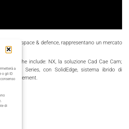
ve e dell'aerospace & defence, rappresentano un mercato
achinery, che include: NX, la soluzione Cad Cae Cam;
i Velocity Series, con SolidEdge, sistema ibrido di
ermetterà a
 o gli ID
 data management.
il consenso
anno
,
te di