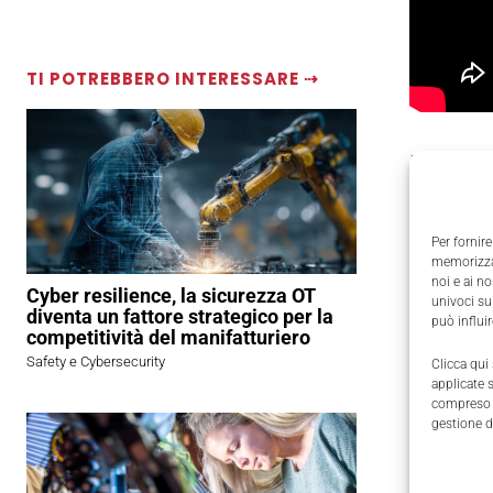
TI POTREBBERO INTERESSARE ⇢
Il settor
chiave pe
In Bimu, 
Per fornire
Tecnomati
memorizzar
noi e ai n
Cyber resilience, la sicurezza OT
progettaz
univoci su
diventa un fattore strategico per la
può influi
competitività del manifatturiero
Safety e Cybersecurity
Clicca qui
applicate 
compreso i
gestione d