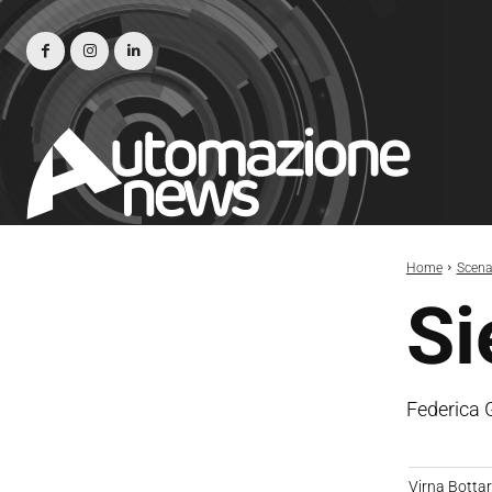
Home
Scena
Si
Federica 
Virna Bottare