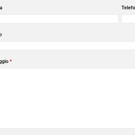
a
Telef
o
ggio
*