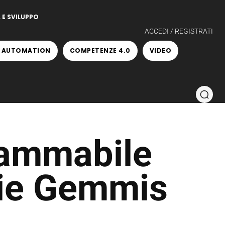
 E SVILUPPO
ACCEDI / REGISTRATI
 AUTOMATION
COMPETENZE 4.0
VIDEO
rammabile
rie Gemmis