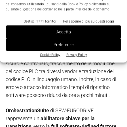
EURODRIVE ha sviluppato
OrchestrationSuite,
la
del consenso, utilizzando i pulsanti della Cookie Policy o cliccando sul
piattaforma web che semplifica la gestione e la
pulsante di gestione del consenso nella parte inferiore dello schermo.
distribuzione del software nei sistemi di
Gestisci 1771 fornitori
Per saperne di più su questi scopi
automazione industriale.
Accetta
Un’unica interfaccia per controllare PLC, robot e
Preferenze
drive multi-vendor, riducendo tempi, complessità e
rischi operativi con diversi benefici: accesso remoto
Cookie Policy
Privacy Policy
sicuro e controllato, tracciamento delle modifiche
del codice PLC tra diversi vendor e traduzione del
codice PLC in linguaggio umano. Inoltre, in caso di
errore o attacco informatico i tempi di ripristino
software possono ridursi da ore a pochi minuti.
OrchestrationSuite
di SEW-EURODRIVE
rappresenta un
abilitatore chiave per la
transizione
verso la
full software-defined factory,