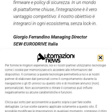
firmware e policy di sicurezza. In un mondo
di piattaforme chiuse, l’integrazione è il vero
vantaggio competitivo: il nostro obiettivo è
integrarci in ogni ecosistema, senza lock-in.
Giorgio Ferrandino Managing Director
SEW-EURODRIVE Italia
OrchestrationSuite abilita il
Per fornire le migliori esperienze, noi e i nostri partner utilizziamo tecnologie
come i cookie per memorizzare e/o accedere alle informazioni del
futuro dell'automazione
dispositivo. Il consenso a queste tecnologie permetterà a noi e ai nostri
partner di elaborare dati personali come il comportamento durante la
software-defined
navigazione o gli ID univoci su questo sito e di mostrare annunci (non)
personalizzati. Non acconsentire o ritirare il consenso può influire
negativamente su alcune caratteristiche e funzioni.
Per rispondere all’esigenza di digitalizzare e ridurre
Clicca qui sotto per acconsentire a quanto sopra o per fare scelte
al contempo la complessità dell'automazione, SEW-
dettagliate. Le tue scelte saranno applicate solamente a questo sito. È
possibile modificare le impostazioni in qualsiasi momento, compreso il ritiro