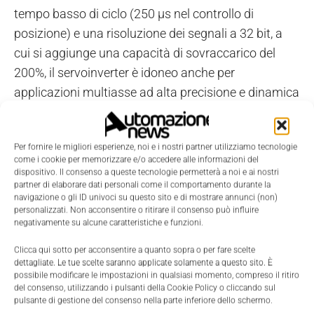
tempo basso di ciclo (250 µs nel controllo di
posizione) e una risoluzione dei segnali a 32 bit, a
cui si aggiunge una capacità di sovraccarico del
200%, il servoinverter è idoneo anche per
applicazioni multiasse ad alta precisione e dinamica
elevata, quali macchine di
movimentazione/smistamento, macchine
Per fornire le migliori esperienze, noi e i nostri partner utilizziamo tecnologie
confezionatrici e applicazioni di robotica, così come
come i cookie per memorizzare e/o accedere alle informazioni del
per semplici task di posizionamento. L'i700 è
dispositivo. Il consenso a queste tecnologie permetterà a noi e ai nostri
partner di elaborare dati personali come il comportamento durante la
disponibile con tutti i più comuni sistemi di
navigazione o gli ID univoci su questo sito e di mostrare annunci (non)
raffreddamento e montaggio (Cold Plate, Push-
personalizzati. Non acconsentire o ritirare il consenso può influire
negativamente su alcune caratteristiche e funzioni.
Through e ad incasso). Anche le funzionalità di
sicurezza integrate agevolano la fase di engineering.
Clicca qui sotto per acconsentire a quanto sopra o per fare scelte
dettagliate. Le tue scelte saranno applicate solamente a questo sito. È
La funzione Safe Torque Off (Sto) è inclusa
possibile modificare le impostazioni in qualsiasi momento, compreso il ritiro
nell'offerta standard e per la realizzazione di
del consenso, utilizzando i pulsanti della Cookie Policy o cliccando sul
pulsante di gestione del consenso nella parte inferiore dello schermo.
configurazioni di sicurezza più avanzate in futuro