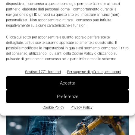
dispositivo. Il consenso a queste tecnologie permetterà a noi e ai nostri
partner di elaborare dati personali come il comportamento durante la
navigazione o gli ID univoci su questo sito e di mostrare annunci (non)
LEGGI LA RIVISTA ⇢
personalizzati. Non acconsentire o ritirare il consenso può influire
negativamente su alcune caratteristiche e funzioni.
Clicca qui sotto per acconsentire a quanto sopra o per fare scelte
dettagliate. Le tue scelte saranno applicate solamente a questo sito. È
possibile modificare le impostazioni in qualsiasi momento, compreso il ritiro
del consenso, utilizzando i pulsanti della Cookie Policy o cliccando sul
pulsante di gestione del consenso nella parte inferiore dello schermo.
Gestisci 1771 fornitori
Per saperne di più su questi scopi
Accetta
TI POTREBBERO INTERESSARE ⇢
Preferenze
Cookie Policy
Privacy Policy