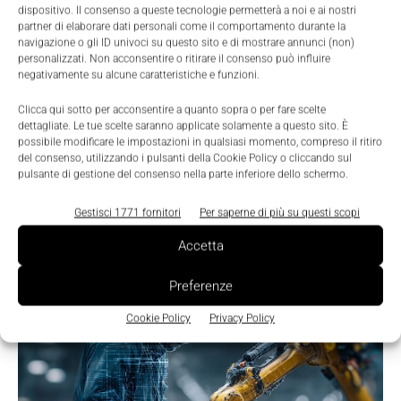
dispositivo. Il consenso a queste tecnologie permetterà a noi e ai nostri
partner di elaborare dati personali come il comportamento durante la
LEGGI LA RIVISTA ⇢
navigazione o gli ID univoci su questo sito e di mostrare annunci (non)
personalizzati. Non acconsentire o ritirare il consenso può influire
negativamente su alcune caratteristiche e funzioni.
Clicca qui sotto per acconsentire a quanto sopra o per fare scelte
dettagliate. Le tue scelte saranno applicate solamente a questo sito. È
possibile modificare le impostazioni in qualsiasi momento, compreso il ritiro
del consenso, utilizzando i pulsanti della Cookie Policy o cliccando sul
pulsante di gestione del consenso nella parte inferiore dello schermo.
Gestisci 1771 fornitori
Per saperne di più su questi scopi
Accetta
TI POTREBBERO INTERESSARE ⇢
Preferenze
Cookie Policy
Privacy Policy