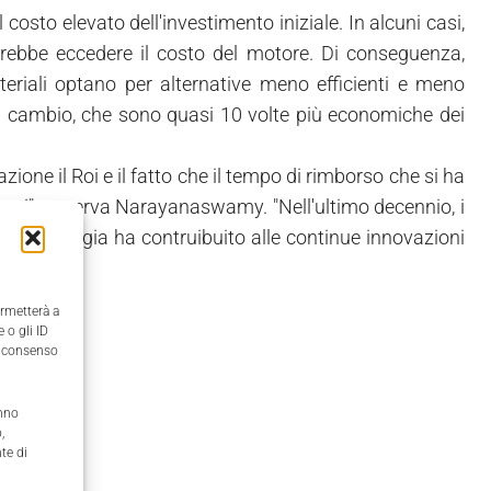
osto elevato dell'investimento iniziale. In alcuni casi,
otrebbe eccedere il costo del motore. Di conseguenza,
eriali optano per alternative meno efficienti e meno
i cambio, che sono quasi 10 volte più economiche dei
zione il Roi e il fatto che il tempo di rimborso che si ha
i casi", osserva Narayanaswamy. "Nell'ultimo decennio, i
e la tecnologia ha contruibuito alle continue innovazioni
ermetterà a
 o gli ID
il consenso
anno
,
te di