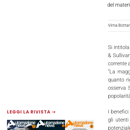
del materi
Virna Bottare
Si intitol
& Sulliva
corrente a
"La maggi
quanto ri
osserva 
popolarit
I benefici
LEGGI LA RIVISTA ⇢
gli utent
potenzial