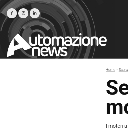
Home
Scena
Se
mo
I motori 