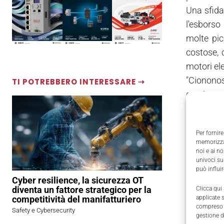
Una sfida 
l'esborso
molte pic
costose, 
motori elet
"Ciononost
TI POTREBBERO INTERESSARE ⇢
con i moto
prezzi dei
dei prodot
Per fornire
memorizzar
noi e ai n
univoci su
può influi
Cyber resilience, la sicurezza OT
diventa un fattore strategico per la
Clicca qui
competitività del manifatturiero
applicate 
compreso i
Safety e Cybersecurity
gestione d