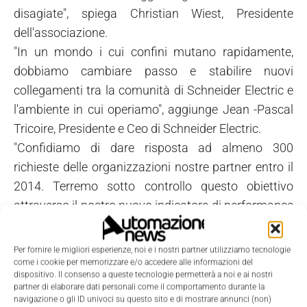
disagiate", spiega Christian Wiest, Presidente
dell'associazione.
"In un mondo i cui confini mutano rapidamente,
dobbiamo cambiare passo e stabilire nuovi
collegamenti tra la comunità di Schneider Electric e
l'ambiente in cui operiamo", aggiunge Jean -Pascal
Tricoire, Presidente e Ceo di Schneider Electric.
"Confidiamo di dare risposta ad almeno 300
richieste delle organizzazioni nostre partner entro il
2014. Terremo sotto controllo questo obiettivo
attraverso il nostro nuovo indicatore di performance
dedicato allo sviluppo sostenibile, il Planet&Society
Barometer".
Per fornire le migliori esperienze, noi e i nostri partner utilizziamo tecnologie
Schneider Electric Teachers progetta di sviluppare le
come i cookie per memorizzare e/o accedere alle informazioni del
dispositivo. Il consenso a queste tecnologie permetterà a noi e ai nostri
proprie attività principalmente in Africa, Cina, India e
partner di elaborare dati personali come il comportamento durante la
Brasile nel 2012.
navigazione o gli ID univoci su questo sito e di mostrare annunci (non)