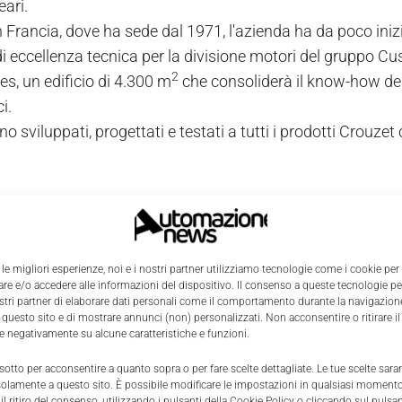
eari.
n Francia, dove ha sede dal 1971, l'azienda ha da poco iniz
i eccellenza tecnica per la divisione motori del gruppo C
2
es, un edificio di 4.300 m
che consoliderà il know-how del
i.
o sviluppati, progettati e testati a tutti i prodotti Crouzet
 le migliori esperienze, noi e i nostri partner utilizziamo tecnologie come i cookie per
e e/o accedere alle informazioni del dispositivo. Il consenso a queste tecnologie p
ostri partner di elaborare dati personali come il comportamento durante la navigazione
 questo sito e di mostrare annunci (non) personalizzati. Non acconsentire o ritirare 
re negativamente su alcune caratteristiche e funzioni.
 sotto per acconsentire a quanto sopra o per fare scelte dettagliate. Le tue scelte sar
solamente a questo sito. È possibile modificare le impostazioni in qualsiasi momento
l ritiro del consenso, utilizzando i pulsanti della Cookie Policy o cliccando sul pulsan