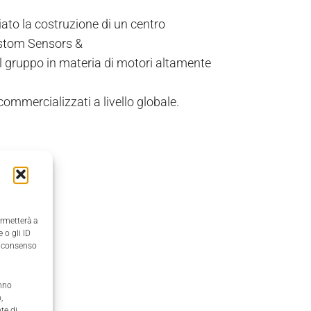
iato la costruzione di un centro
ustom Sensors &
 gruppo in materia di motori altamente
 commercializzati a livello globale.
ermetterà a
 o gli ID
il consenso
anno
,
te di