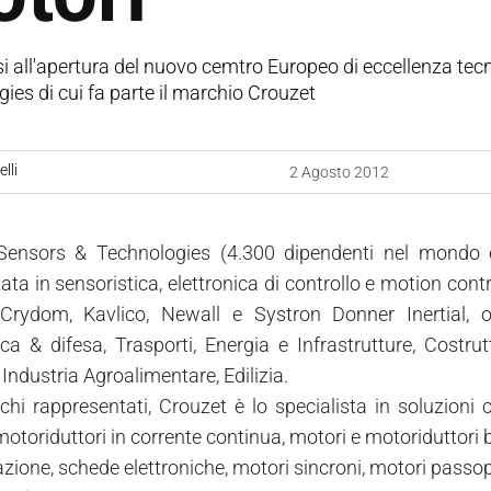
i all'apertura del nuovo cemtro Europeo di eccellenza tec
ies di cui fa parte il marchio Crouzet
lli
2 Agosto 2012
ensors & Technologies (4.300 dipendenti nel mondo e 
ata in sensoristica, elettronica di controllo e motion cont
Crydom, Kavlico, Newall e Systron Donner Inertial, of
ca & difesa, Trasporti, Energia e Infrastrutture, Costrutt
Industria Agroalimentare, Edilizia.
chi rappresentati, Crouzet è lo specialista in soluzioni 
otoriduttori in corrente continua, motori e motoriduttori b
zione, schede elettroniche, motori sincroni, motori passo