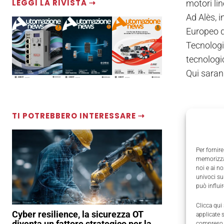
LEGGI LA RIVISTA ⇢
motori lin
Ad Alès, i
Europeo d
Tecnologi
tecnologic
Qui sarann
TI POTREBBERO INTERESSARE ⇢
Per fornire
memorizzar
noi e ai n
univoci su
può influi
Clicca qui
Cyber resilience, la sicurezza OT
applicate 
diventa un fattore strategico per la
compreso i