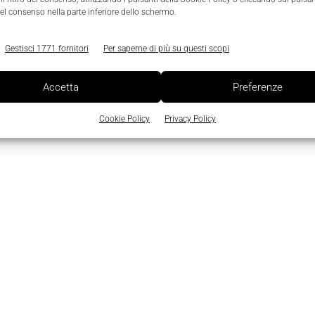
el consenso nella parte inferiore dello schermo.
Gestisci 1771 fornitori
Per saperne di più su questi scopi
Accetta
Preferenze
Cookie Policy
Privacy Policy