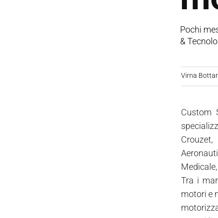
Pochi mes
& Tecnolog
Virna Bottare
Custom S
specializz
Crouzet, 
Aeronauti
Medicale, 
Tra i mar
motori e m
motorizza