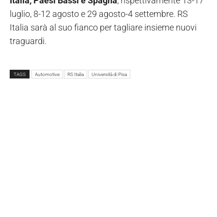
Italia, Paesi Bassi e Spagna
, rispettivamente 13-17
luglio, 8-12 agosto e 29 agosto-4 settembre. RS
Italia sarà al suo fianco per tagliare insieme nuovi
traguardi.
TAGS
Automotive
RS Italia
Università di Pisa