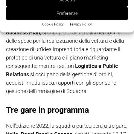
esterni.
Preferenze
Infine, i settori gestionali quali
Cost Report e
Cookie Policy
Privacy Policy
Business Plan
, si occupano dell’analisi dei costi e
delle spese per la realizzazione della vettura e della
creazione di un’idea imprenditoriale riguardante il
prototipo di una vettura e il piano marketing
conseguente; mentre i settori
Logistica e Public
Relations
si occupano della gestione di ordini,
acquisti, modulistica, rapporti con gli Sponsor e
gestione dell’immagine di Squadra.
Tre gare in programma
Nell’edizione 2022, la squadra parteciperà a tre gare: