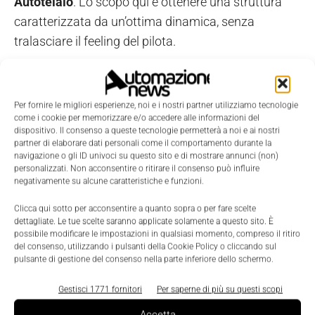
Autotelaio
. Lo scopo qui è ottenere una struttura
caratterizzata da un’ottima dinamica, senza
tralasciare il feeling del pilota.
Gli studenti impegnati sugli
Aerocompositi
sono
concentrati sull’alleggerimento di molti componenti
Per fornire le migliori esperienze, noi e i nostri partner utilizziamo tecnologie
dell’autovettura. Protagonisti materiali innovativi
come i cookie per memorizzare e/o accedere alle informazioni del
dispositivo. Il consenso a queste tecnologie permetterà a noi e ai nostri
come fibra di carbonio e strutture a sandwich. Il
partner di elaborare dati personali come il comportamento durante la
settore lavora anche sull’aerodinamica del veicolo
navigazione o gli ID univoci su questo sito e di mostrare annunci (non)
personalizzati. Non acconsentire o ritirare il consenso può influire
per ottimizzare le prestazioni e rendere più efficaci i
negativamente su alcune caratteristiche e funzioni.
flussi sulle pance e nell’airbox.
Clicca qui sotto per acconsentire a quanto sopra o per fare scelte
dettagliate. Le tue scelte saranno applicate solamente a questo sito. È
Il più innovativo è il settore
Driverless
, che si occupa
possibile modificare le impostazioni in qualsiasi momento, compreso il ritiro
del consenso, utilizzando i pulsanti della Cookie Policy o cliccando sul
della progettazione del veicolo a guida autonoma. Il
pulsante di gestione del consenso nella parte inferiore dello schermo.
mezzo sfrutta sensori, attuatori e unità di calcolo
Gestisci 1771 fornitori
Per saperne di più su questi scopi
che, grazie ad algoritmi di percezione e previsione,
permettono al mezzo di muoversi senza aiuti
Accetta