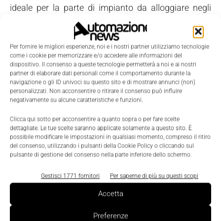
ideale per la parte di impianto da alloggiare negli
ambienti esterni.
Inter*Sat ha inoltre adottato contenitori Rittal serie
Per fornire le migliori esperienze, noi e i nostri partner utilizziamo tecnologie
DK-TS anche per
come i cookie per memorizzare e/o accedere alle informazioni del
l’alloggiamento degli apparati nelle sale di controllo
dispositivo. Il consenso a queste tecnologie permetterà a noi e ai nostri
partner di elaborare dati personali come il comportamento durante la
e nel Centro di
navigazione o gli ID univoci su questo sito e di mostrare annunci (non)
Elaborazione Dati.
personalizzati. Non acconsentire o ritirare il consenso può influire
negativamente su alcune caratteristiche e funzioni.
I vantaggi
Clicca qui sotto per acconsentire a quanto sopra o per fare scelte
dettagliate. Le tue scelte saranno applicate solamente a questo sito. È
possibile modificare le impostazioni in qualsiasi momento, compreso il ritiro
L'infrastruttura realizzata ha permesso a entrambi i
del consenso, utilizzando i pulsanti della Cookie Policy o cliccando sul
pulsante di gestione del consenso nella parte inferiore dello schermo.
porti turistici di fornire l'accesso ai servizi e ottenere
una migliore efficacia dei loro sistemi di controllo e
Gestisci 1771 fornitori
Per saperne di più su questi scopi
sicurezza.
Accetta
I contenitori CS di Rittal, con la
loro resistenza a un range di temperature esteso e al
Preferenze