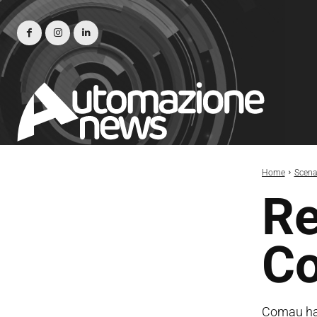
Home
Scena
Re
C
Comau ha 