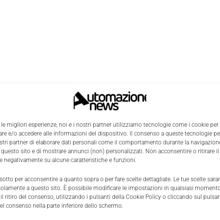
 le migliori esperienze, noi e i nostri partner utilizziamo tecnologie come i cookie per
e e/o accedere alle informazioni del dispositivo. Il consenso a queste tecnologie p
ostri partner di elaborare dati personali come il comportamento durante la navigazione
 questo sito e di mostrare annunci (non) personalizzati. Non acconsentire o ritirare 
re negativamente su alcune caratteristiche e funzioni.
 sotto per acconsentire a quanto sopra o per fare scelte dettagliate. Le tue scelte sar
solamente a questo sito. È possibile modificare le impostazioni in qualsiasi momento
l ritiro del consenso, utilizzando i pulsanti della Cookie Policy o cliccando sul pulsan
el consenso nella parte inferiore dello schermo.