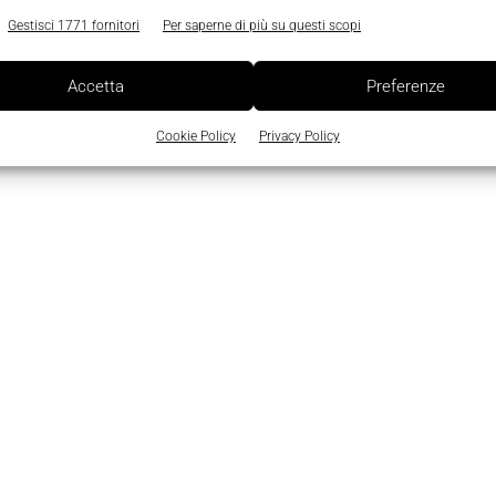
Gestisci 1771 fornitori
Per saperne di più su questi scopi
Accetta
Preferenze
Cookie Policy
Privacy Policy