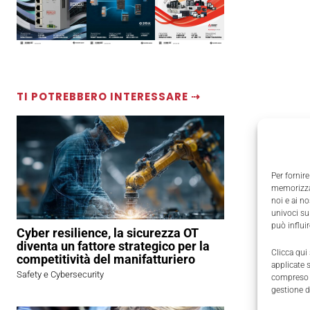
TI POTREBBERO INTERESSARE ⇢
Per fornire
memorizzar
noi e ai n
univoci su
può influi
Cyber resilience, la sicurezza OT
diventa un fattore strategico per la
Clicca qui
competitività del manifatturiero
applicate 
Safety e Cybersecurity
compreso i
gestione d