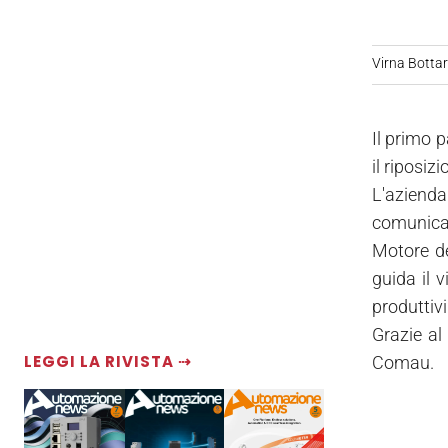
Virna Bottare
Il primo p
il riposi
L'azienda
comunicaz
Motore de
guida il v
produttivi
Grazie al 
LEGGI LA RIVISTA ⇢
Comau.