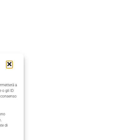
ermetterà a
 o gli ID
il consenso
anno
,
te di