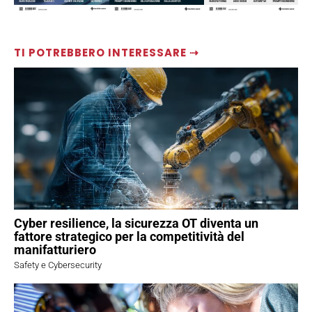
TI POTREBBERO INTERESSARE ⇢
Cyber resilience, la sicurezza OT diventa un
fattore strategico per la competitività del
manifatturiero
Safety e Cybersecurity