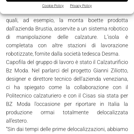
salute e alla sicurezza degli operatori. Essa è basata
Cookie Policy
Privacy Policy
su celle di lavorazione e macchine automatizzate
quali, ad esempio, la monta boette prodotta
dall'azienda Brustia, asservite a un sistema robotico
di manipolazione delle calzature. L'isola è
completata con altre stazioni di lavorazione
robotizzate, fornite dalla società tedesca Desma.
Capofila del gruppo di lavoro è stato il Calzaturificio
Bz Moda. Nel parlarci del progetto Gianni Ziliotto,
designer e direttore tecnico dell'azienda veneziana,
ci ha spiegato come la collaborazione con il
Politecnico calzaturiero e con il Cisas sia stata per
BZ Moda l'occasione per riportare in Italia la
produzione ormai totalmente delocalizzata
all'estero.
“Sin dai tempi delle prime delocalizzazioni, abbiamo