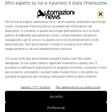
Altro aspetto su cui si è puntato è stata l'interazione
tra fase di progettazione e fase di produzione,
definendo le specifiche per trasferire i dati relativi ai
Per fornire le migliori esperienze, noi e i nostri partner utilizziamo tecnologie
modelli progettati direttamente dal cad alle
come i cookie per memorizzare e/o accedere alle informazioni del
macchine a controllo numerico in produzione per
dispositivo. Il consenso a queste tecnologie permetterà a noi e ai nostri
partner di elaborare dati personali come il comportamento durante la
guidare il percorso degli utensili nel proprio processo
navigazione o gli ID univoci su questo sito e di mostrare annunci (non)
produttivo.
personalizzati. Non acconsentire o ritirare il consenso può influire
negativamente su alcune caratteristiche e funzioni.
Si è lavorato, inoltre, per l'ottimizzazione della
movimentazione dei componenti e dei semilavorati
Clicca qui sotto per acconsentire a quanto sopra o per fare scelte
dettagliate. Le tue scelte saranno applicate solamente a questo sito. È
lungo la linea produttiva tra una stazione e l'altra
possibile modificare le impostazioni in qualsiasi momento, compreso il ritiro
con innovativi sistemi di logistica interna
del consenso, utilizzando i pulsanti della Cookie Policy o cliccando sul
pulsante di gestione del consenso nella parte inferiore dello schermo.
automatizzata. Il Cisas (Centro Interdipartimentale
di Studi e Attività Spaziali dell'Università di Padova)
Gestisci 1771 fornitori
Per saperne di più su questi scopi
ha offerto il suo know-how nel campo della robotica
Accetta
per la progettazione di una nuova isola di
produzione, facendo particolare attenzione alla
Preferenze