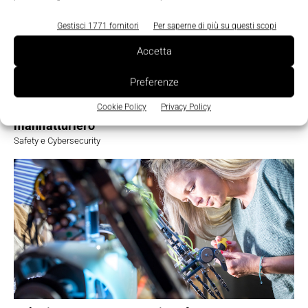
Gestisci 1771 fornitori
Per saperne di più su questi scopi
Accetta
Preferenze
Cyber resilience, la sicurezza OT diventa un
Cookie Policy
Privacy Policy
fattore strategico per la competitività del
manifatturiero
Safety e Cybersecurity