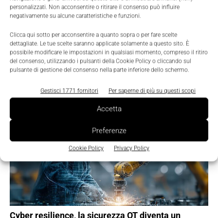
personalizzati. Non acconsentire o ritirare il consenso può influire
negativamente su alcune caratteristiche e funzioni.
Clicca qui sotto per acconsentire a quanto sopra o per fare scelte
dettagliate. Le tue scelte saranno applicate solamente a questo sito. È
possibile modificare le impostazioni in qualsiasi momento, compreso il ritiro
del consenso, utilizzando i pulsanti della Cookie Policy o cliccando sul
pulsante di gestione del consenso nella parte inferiore dello schermo.
Gestisci 1771 fornitori
Per saperne di più su questi scopi
TI POTREBBERO INTERESSARE ⇢
Accetta
Preferenze
Cookie Policy
Privacy Policy
Cyber resilience, la sicurezza OT diventa un