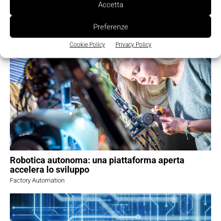
Accetta
Cyber resilience, la sicurezza OT diventa un
fattore strategico per la competitività del
manifatturiero
Preferenze
Safety e Cybersecurity
Cookie Policy
Privacy Policy
Robotica autonoma: una piattaforma aperta
accelera lo sviluppo
Factory Automation