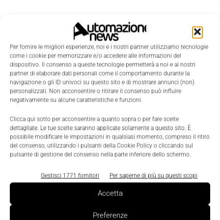
Gli obiettivi delineati dalla Commissione sono
essenzialmente l'aumento degli investimenti in
Per fornire le migliori esperienze, noi e i nostri partner utilizziamo tecnologie
tecnologie e macchinari e l'internazionalizzazione
come i cookie per memorizzare e/o accedere alle informazioni del
delle aziende europee, facilitando la crescita delle
dispositivo. Il consenso a queste tecnologie permetterà a noi e ai nostri
partner di elaborare dati personali come il comportamento durante la
Pmi.
navigazione o gli ID univoci su questo sito e di mostrare annunci (non)
Per raggiungere i target tracciati, occorre, secondo
personalizzati. Non acconsentire o ritirare il consenso può influire
negativamente su alcune caratteristiche e funzioni.
la Commissione, adottare una vigorosa politica
industriale, basata sugli investimenti in innovazione,
Clicca qui sotto per acconsentire a quanto sopra o per fare scelte
dettagliate. Le tue scelte saranno applicate solamente a questo sito. È
sul miglioramento delle condizioni del mercato e
possibile modificare le impostazioni in qualsiasi momento, compreso il ritiro
dell'accesso al credito e sulla centralità del capitale
del consenso, utilizzando i pulsanti della Cookie Policy o cliccando sul
pulsante di gestione del consenso nella parte inferiore dello schermo.
umano e delle competenze.
Gestisci 1771 fornitori
Per saperne di più su questi scopi
Accetta
Preferenze