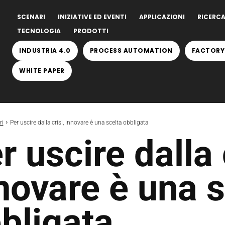
SCENARI
INIZIATIVE ED EVENTI
APPLICAZIONI
RICERCA
TECNOLOGIA
PRODOTTI
INDUSTRIA 4.0
PROCESS AUTOMATION
FACTORY
WHITE PAPER
ri
Per uscire dalla crisi, innovare è una scelta obbligata
r uscire dalla 
novare è una s
bligata