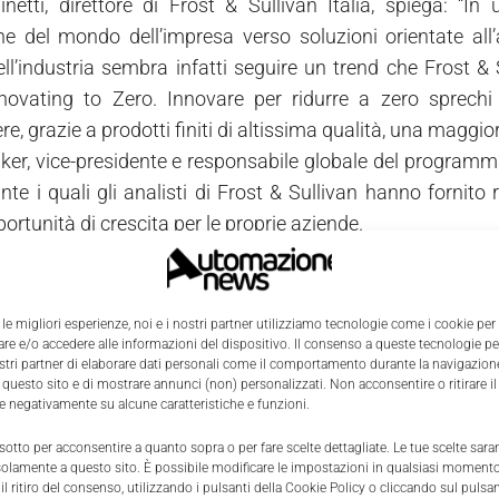
inetti, direttore di Frost & Sullivan Italia, spiega: “
one del mondo dell’impresa verso soluzioni orientate all’
l’industria sembra infatti seguire un trend che Frost & 
novating to Zero. Innovare per ridurre a zero sprechi 
e, grazie a prodotti finiti di altissima qualità, una maggior
ker, vice-presidente e responsabile globale del programma 
nte i quali gli analisti di Frost & Sullivan hanno fornito 
rtunità di crescita per le proprie aziende.
ondimento sul tema sarà trattato sul numero di
luglio/ag
 le migliori esperienze, noi e i nostri partner utilizziamo tecnologie come i cookie per
e e/o accedere alle informazioni del dispositivo. Il consenso a queste tecnologie p
ostri partner di elaborare dati personali come il comportamento durante la navigazione
 questo sito e di mostrare annunci (non) personalizzati. Non acconsentire o ritirare 
re negativamente su alcune caratteristiche e funzioni.
 sotto per acconsentire a quanto sopra o per fare scelte dettagliate. Le tue scelte sar
solamente a questo sito. È possibile modificare le impostazioni in qualsiasi momento
l ritiro del consenso, utilizzando i pulsanti della Cookie Policy o cliccando sul pulsan