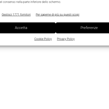
el consenso nella parte inferiore dello schermo.
Gestisci 1771 fornitori
Per saperne di più su questi scopi
Accetta
Preferenze
Cookie Policy
Privacy Policy