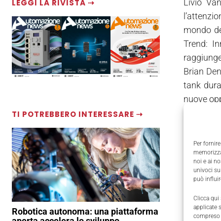
Livio Van
LEGGI LA RIVISTA ⇢
l’attenzi
mondo del
Trend: In
raggiunger
Brian Den
tank dura
nuove oppo
Un approf
TI POTREBBERO INTERESSARE ⇢
Per fornire
memorizzar
noi e ai n
univoci su
può influi
Clicca qui
applicate 
Robotica autonoma: una piattaforma
compreso i
aperta accelera lo sviluppo