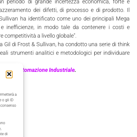
In un periodo di grande incertezza economica, forte è
azzeramento dei difetti, di processo e di prodotto. Il
Sullivan ha identificato come uno dei principali Mega
e inefficienze, in modo tale da contenere i costi e
e competitività a livello globale".
Gil di Frost & Sullivan, ha condotto una serie di think
reali strumenti analitici e metodologici per individuare
osto di
Automazione Industriale
.
ermetterà a
 o gli ID
il consenso
anno
,
te di