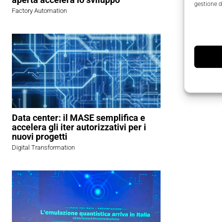
gestione d
Factory Automation
Data center: il MASE semplifica e
accelera gli iter autorizzativi per i
nuovi progetti
Digital Transformation