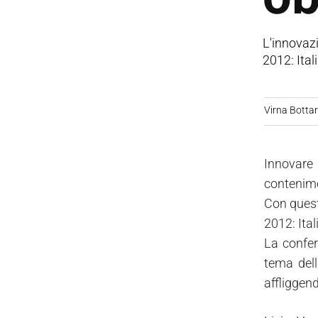
L'innovazi
2012: Itali
Virna Bottare
Innovare 
contenimen
Con quest
2012: Itali
La confer
tema dell
affliggen