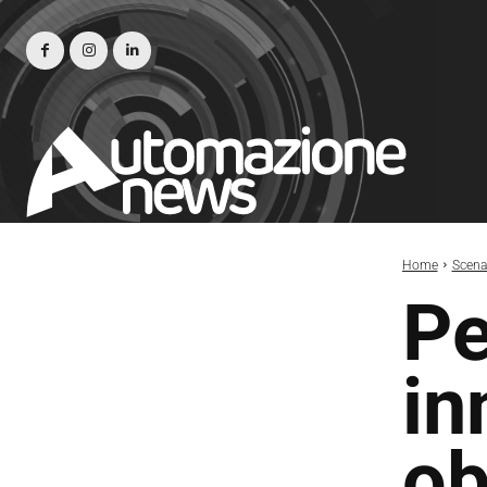
Home
Scena
Pe
in
ob