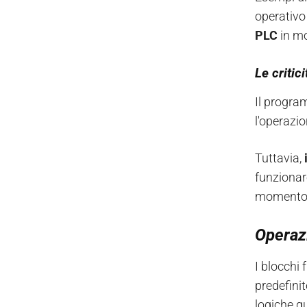
operativo
PLC
in mo
Le criti
Il progra
l'operazi
Tuttavia,
funzionare
momento i
Operazi
I blocchi
predefinit
logiche q