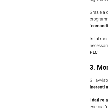
Grazie a q
programma
“comand
In tal mo
necessari
PLC
.
3. Mon
Gli avviat
inerenti a
I
dati rela
energia (p