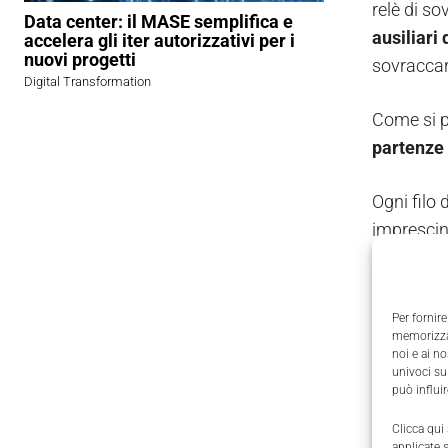
relè di s
Data center: il MASE semplifica e
ausiliari
accelera gli iter autorizzativi per i
nuovi progetti
sovraccar
Digital Transformation
Come si p
partenze
Ogni filo 
imprescin
Basta sba
L'utili
Per fornire
memorizzar
noi e ai n
L'innovazi
univoci su
sistema d
può influi
comunicaz
Clicca qui
bus.
applicate 