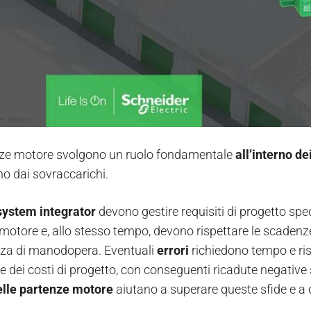
r Electric
nze motore svolgono un ruolo fondamentale
all’interno de
o dai sovraccarichi.
system integrator
devono gestire requisiti di progetto spec
motore e, allo stesso tempo, devono rispettare le scadenze
nza di manodopera. Eventuali
errori
richiedono tempo e ri
e dei costi di progetto, con conseguenti ricadute negative 
lle partenze motore
aiutano a superare queste sfide e a ot