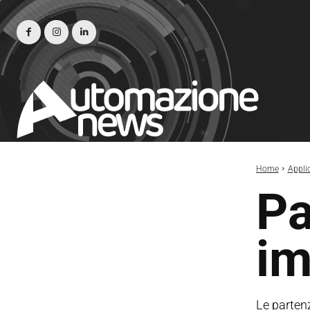
Home
Appli
Pa
im
Le partenz