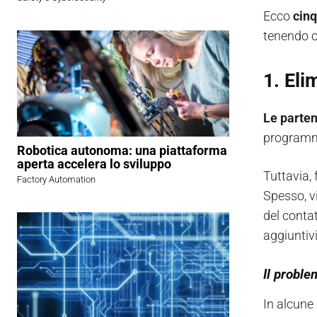
Ecco
cinq
tenendo c
1. Eli
Le parten
programma
Robotica autonoma: una piattaforma
aperta accelera lo sviluppo
Tuttavia, 
Factory Automation
Spesso, vi
del conta
aggiuntiv
Il proble
In alcune 