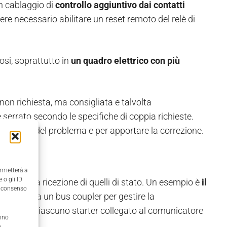
n cablaggio di
controllo aggiuntivo dai contatti
sere necessario abilitare un reset remoto del relè di
si, soprattutto in
un quadro elettrico con più
 non richiesta, ma consigliata e talvolta
 serrato secondo le specifiche di coppia richieste.
a ricerca del problema e per apportare la correzione.
ermetterà a
 o gli ID
rativi e la ricezione di quelli di stato. Un esempio è
il
il consenso
ema utilizza un bus coupler per gestire la
lle verso ciascuno starter collegato al comunicatore
anno
,