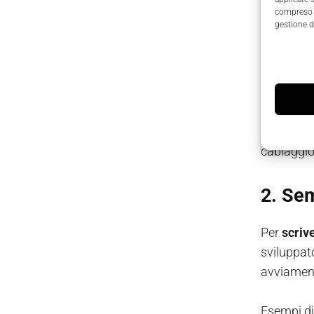
compreso i
gestione d
Connette
si colleg
in una "is
TeSys isl
connession
cablaggio 
2. Se
Per
scriv
sviluppat
avviamen
Esempi di 