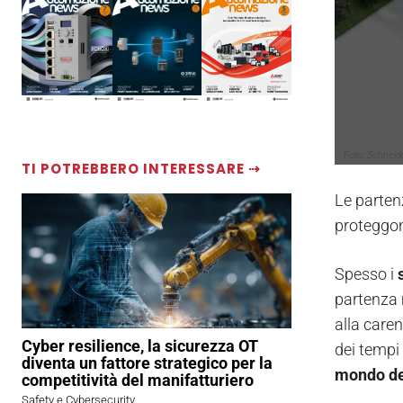
Foto: Schneide
TI POTREBBERO INTERESSARE ⇢
Le parte
proteggon
Spesso i
partenza 
alla care
Cyber resilience, la sicurezza OT
dei tempi 
diventa un fattore strategico per la
mondo de
competitività del manifatturiero
Safety e Cybersecurity