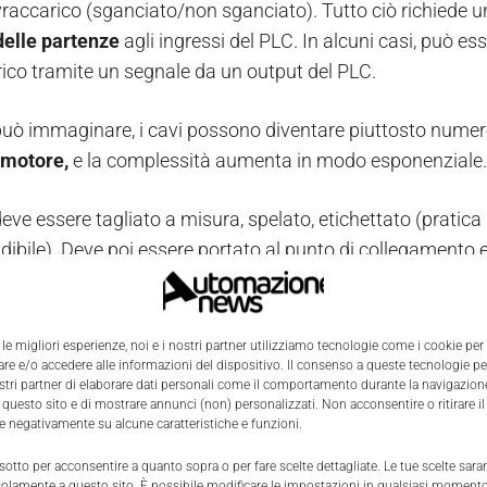
ovraccarico (sganciato/non sganciato). Tutto ciò richiede u
 delle partenze
agli ingressi del PLC. In alcuni casi, può es
ico tramite un segnale da un output del PLC.
uò immaginare, i cavi possono diventare piuttosto numero
 motore,
e
la complessità aumenta in modo esponenziale.
deve essere tagliato a misura, spelato, etichettato (pratica
dibile). Deve poi essere portato al punto di collegamento e
gliare la connessione di un filo
e
si dilatano i tempi
per l
zzo di un bus coupler
 le migliori esperienze, noi e i nostri partner utilizziamo tecnologie come i cookie per
e e/o accedere alle informazioni del dispositivo. Il consenso a queste tecnologie p
ostri partner di elaborare dati personali come il comportamento durante la navigazione
one tecnologica cambia l'approccio di invio dei segnali ope
 questo sito e di mostrare annunci (non) personalizzati. Non acconsentire o ritirare 
i gestione comunicante dei carichi TeSys island.
Il sist
re negativamente su alcune caratteristiche e funzioni.
ione sia a monte verso il PLC (con un solo cavo) sia a va
 sotto per acconsentire a quanto sopra o per fare scelte dettagliate. Le tue scelte sar
solamente a questo sito. È possibile modificare le impostazioni in qualsiasi momento