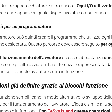
 di altre apparecchiature e altro ancora.
Ogni I/O utilizzat
do che sappia con quale dispositivo sta comunicando.
cità per un programmatore
mmatore può quindi creare il programma che utilizza ogni i
one desiderata. Questo percorso deve essere seguito
per o
il funzionamento dell'avviatore
stesso è abbastanza
omo
 come gli altri avviatori. La differenza è rappresentata d
n cui il singolo avviatore entra in funzione.
oni già definite grazie ai blocchi funzione
 funzione semplificano in modo alternativo lo sviluppo dell
e per il funzionamento dell’avviatore. L'idea è simile alla
uando è in funzione.
Con
TeSys island
queste operazioni p