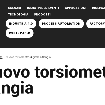
SCENARI
INIZIATIVE ED EVENTI
APPLICAZIONI
RICERCA
TECNOLOGIA
PRODOTTI
INDUSTRIA 4.0
PROCESS AUTOMATION
FACTORY
WHITE PAPER
ti
Nuovo torsiometro digitale a flangia
ovo torsiometr
angia