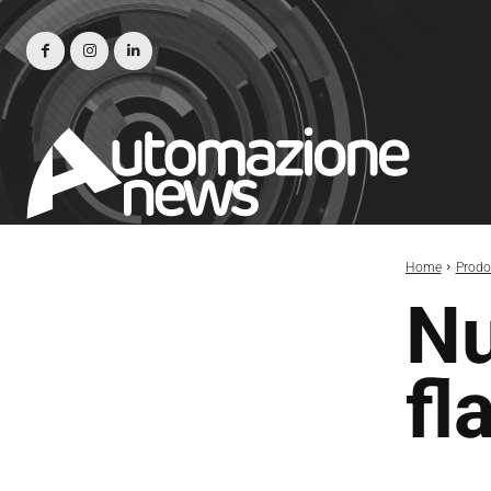
Home
Prodot
Nu
fl