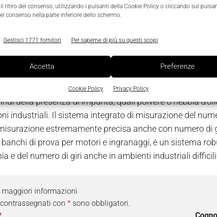
l ritiro del consenso, utilizzando i pulsanti della Cookie Policy o cliccando sul pulsan
el consenso nella parte inferiore dello schermo.
orsiometro digitale a flangia
T40FM
di
HBM
offre all'utent
Gestisci 1771 fornitori
Per saperne di più su questi scopi
a misurazione della coppia e del numero di giri con un unic
i di coppia nominali compresi fra 15 kN e 80 kN, è estremam
Accetta
Preferenze
cazione. La trasmissione dei valori misurati dal rotore allo 
ché ogni disturbo.
Il sistema di misurazione integrato del
Cookie Policy
Privacy Policy
indi della presenza di impurità, quali polvere o nebbia d'ol
ni industriali. Il sistema integrato di misurazione del num
misurazione estremamente precisa anche con numero di gi
 banchi di prova per motori e ingranaggi, è un sistema ro
ia e del numero di giri anche in ambienti industriali difficili
i maggiori informazioni
 contrassegnati con
*
sono obbligatori.
*
Cogn