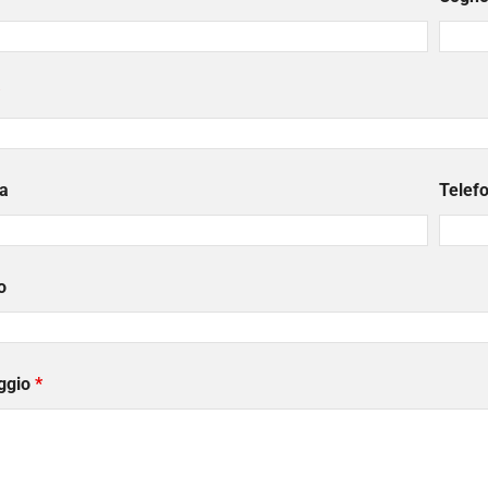
a
Telef
o
ggio
*