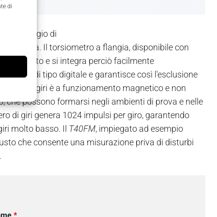
te di
e il vantaggio di
o sistema. Il torsiometro a flangia, disponibile con
ente piatto e si integra perciò facilmente
statore è di tipo digitale e garantisce così l'esclusione
 numero di giri è a funzionamento magnetico e non
io, che possono formarsi negli ambienti di prova e nelle
ero di giri genera 1024 impulsi per giro, garantendo
ri molto basso. Il
T40FM
, impiegato ad esempio
busto che consente una misurazione priva di disturbi
.
ome
*