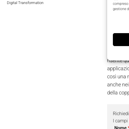
Digital Transformation
compreso i
gestione d
Il nuovo t
eseguire l
intervall
nell'appli
di presso
risente qu
applicazio
così una 
anche nei
della copp
Richied
I campi
Nome