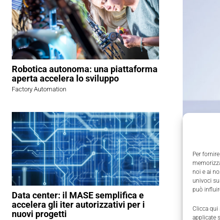
Robotica autonoma: una piattaforma
aperta accelera lo sviluppo
Factory Automation
Per fornire
memorizzar
noi e ai n
univoci su
può influi
Data center: il MASE semplifica e
accelera gli iter autorizzativi per i
Clicca qui
nuovi progetti
applicate 