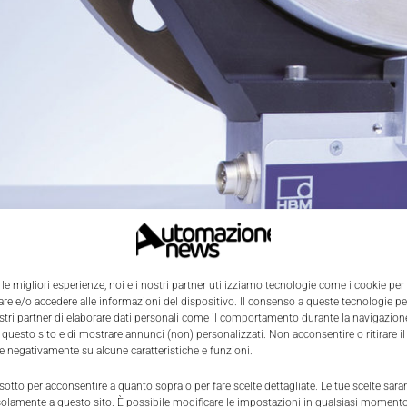
 le migliori esperienze, noi e i nostri partner utilizziamo tecnologie come i cookie per
e e/o accedere alle informazioni del dispositivo. Il consenso a queste tecnologie p
ostri partner di elaborare dati personali come il comportamento durante la navigazione
 questo sito e di mostrare annunci (non) personalizzati. Non acconsentire o ritirare 
re negativamente su alcune caratteristiche e funzioni.
 sotto per acconsentire a quanto sopra o per fare scelte dettagliate. Le tue scelte sar
solamente a questo sito. È possibile modificare le impostazioni in qualsiasi momento