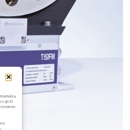
ermetterà a
 o gli ID
il consenso
anno
,