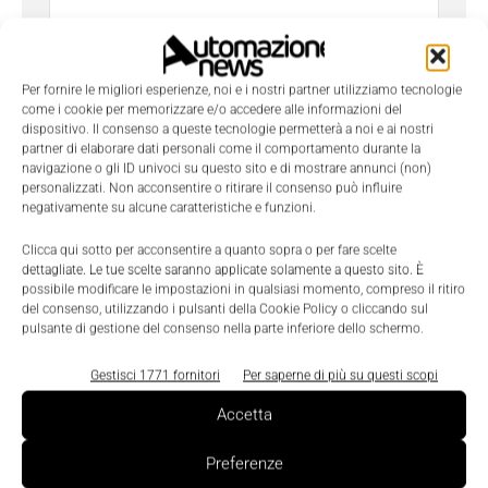
Per fornire le migliori esperienze, noi e i nostri partner utilizziamo tecnologie
come i cookie per memorizzare e/o accedere alle informazioni del
dispositivo. Il consenso a queste tecnologie permetterà a noi e ai nostri
Ho letto e compreso l'
Informativa sulla Privacy
e
partner di elaborare dati personali come il comportamento durante la
do il consenso al trattamento dei dati da parte di
navigazione o gli ID univoci su questo sito e di mostrare annunci (non)
Tecniche Nuove
personalizzati. Non acconsentire o ritirare il consenso può influire
negativamente su alcune caratteristiche e funzioni.
Clicca qui sotto per acconsentire a quanto sopra o per fare scelte
dettagliate. Le tue scelte saranno applicate solamente a questo sito. È
possibile modificare le impostazioni in qualsiasi momento, compreso il ritiro
del consenso, utilizzando i pulsanti della Cookie Policy o cliccando sul
pulsante di gestione del consenso nella parte inferiore dello schermo.
TAGS
B&R
PC compatti
Gestisci 1771 fornitori
Per saperne di più su questi scopi
Accetta
Preferenze