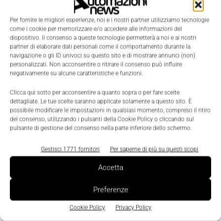
Per fornire le migliori esperienze, noi e i nostri partner utilizziamo tecnologie
come i cookie per memorizzare e/o accedere alle informazioni del
dispositivo. Il consenso a queste tecnologie permetterà a noi e ai nostri
partner di elaborare dati personali come il comportamento durante la
navigazione o gli ID univoci su questo sito e di mostrare annunci (non)
personalizzati. Non acconsentire o ritirare il consenso può influire
negativamente su alcune caratteristiche e funzioni.
LEGGI LA RIVISTA ⇢
Clicca qui sotto per acconsentire a quanto sopra o per fare scelte
dettagliate. Le tue scelte saranno applicate solamente a questo sito. È
possibile modificare le impostazioni in qualsiasi momento, compreso il ritiro
del consenso, utilizzando i pulsanti della Cookie Policy o cliccando sul
pulsante di gestione del consenso nella parte inferiore dello schermo.
Gestisci 1771 fornitori
Per saperne di più su questi scopi
Accetta
Preferenze
Cookie Policy
Privacy Policy
TI POTREBBERO INTERESSARE ⇢