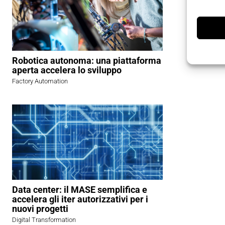
Robotica autonoma: una piattaforma
aperta accelera lo sviluppo
Factory Automation
Data center: il MASE semplifica e
accelera gli iter autorizzativi per i
nuovi progetti
Digital Transformation