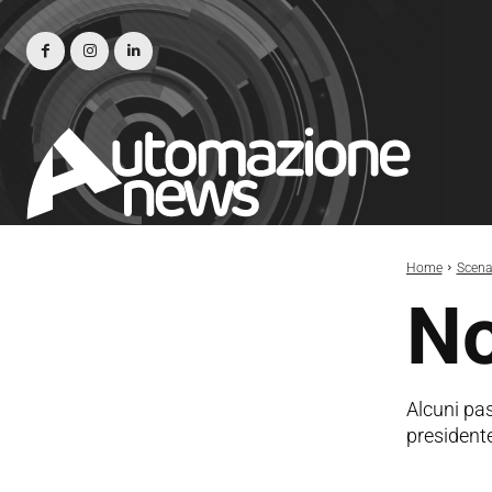
Home
Scena
No
Alcuni pas
presidente