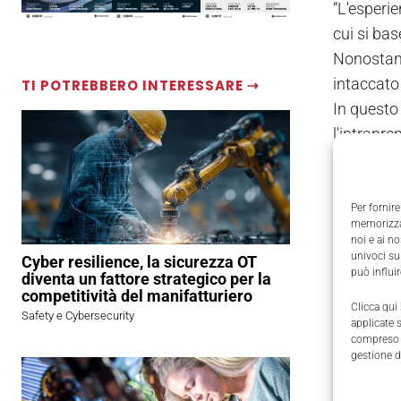
“L'esperie
cui si bas
Nonostant
intaccato
TI POTREBBERO INTERESSARE ⇢
In questo
l'intrapre
La macchi
sostenere
perdere i 
Per fornire
memorizzar
perdita d
noi e ai n
Chiedo qui
univoci su
Cyber resilience, la sicurezza OT
può influi
diventa un fattore strategico per la
di sostitu
competitività del manifatturiero
Clicca qui
Safety e Cybersecurity
applicate 
compreso i
gestione d