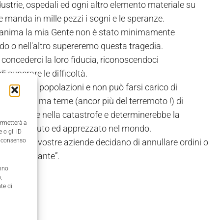
ndustrie, ospedali ed ogni altro elemento materiale su
e manda in mille pezzi i sogni e le speranze.
che anima la mia Gente non è stato minimamente
o o nell'altro supereremo questa tragedia.
concederci la loro fiducia, riconoscendoci
i superare le difficoltà.
enza alle popolazioni e non può farsi carico di
ripartendo ma teme (ancor più del terremoto !) di
la catastrofe nella catastrofe e determinerebbe la
ermetterà a
ese, conosciuto ed apprezzato nel mondo.
 o gli ID
tare che le vostre aziende decidano di annullare ordini o
il consenso
ente importante”.
anno
,
te di