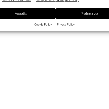
Gestisci 1771 fornitori
Per saperne di più su questi scopi
Accetta
Preferenze
Cookie Policy
Privacy Policy