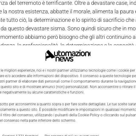
nza del terremoto è terrificante. Oltre a devastare case, i
e la nostra esistenza, abbatte il morale, alimenta la paura 
e tutto ciò, la determinazione e lo spirito di sacrificio 
 da questo devastare sisma. Sono quindi sicuro che in mod
 momento abbiamo però bisogno che gli altri continuino a 
ndenza, la professionalità, la determinazione e la capacità d
na dei soccorsi è attualmente concentrata a fornire assist
 il tessuto produttivo. La maggior parte delle aziende sta 
clienti o gli ordini già acquisiti. Se ciò avvenisse sarebbe 
 le migliori esperienze, noi e i nostri partner utilizziamo tecnologie come i cookie per
e e/o accedere alle informazioni del dispositivo. Il consenso a queste tecnologie p
efinitiva di un distretto d'eccellenza del nostro amato Pa
ostri partner di elaborare dati personali come il comportamento durante la navigazione
ndi, ad ognuno di voi, di adoperarsi ad ogni livello per evi
 questo sito e di mostrare annunci (non) personalizzati. Non acconsentire o ritirare 
re negativamente su alcune caratteristiche e funzioni.
ire i fornitori emiliani colpiti dal sisma. Credermi, è veram
 sotto per acconsentire a quanto sopra o per fare scelte dettagliate. Le tue scelte sar
solamente a questo sito. È possibile modificare le impostazioni in qualsiasi momento
l ritiro del consenso, utilizzando i pulsanti della Cookie Policy o cliccando sul pulsan
el consenso nella parte inferiore dello schermo.