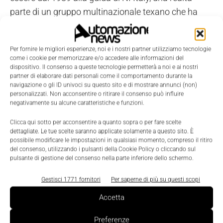
parte di un gruppo multinazionale texano che ha
sempre saputo valorizzare risorse e punti di forza
locali", ha detto Fiore. "Non si potrebbero contare
Per fornire le migliori esperienze, noi e i nostri partner utilizziamo tecnologie
oggi così tanti successi in NI Italy se non ci fossero
come i cookie per memorizzare e/o accedere alle informazioni del
le numerose imprese italiane orientate all'eccellenza
dispositivo. Il consenso a queste tecnologie permetterà a noi e ai nostri
partner di elaborare dati personali come il comportamento durante la
nella produzione, nell'innovazione e nell'export, e se
navigazione o gli ID univoci su questo sito e di mostrare annunci (non)
mancassero enti e istituzioni impegnati in attività
personalizzati. Non acconsentire o ritirare il consenso può influire
negativamente su alcune caratteristiche e funzioni.
costanti di R&D e trasferimento tecnologico.
Sostenere il made in Italy è essenziale per affrontare
Clicca qui sotto per acconsentire a quanto sopra o per fare scelte
dettagliate. Le tue scelte saranno applicate solamente a questo sito. È
con successo momenti difficili come quello attuale".
possibile modificare le impostazioni in qualsiasi momento, compreso il ritiro
del consenso, utilizzando i pulsanti della Cookie Policy o cliccando sul
pulsante di gestione del consenso nella parte inferiore dello schermo.
Gestisci 1771 fornitori
Per saperne di più su questi scopi
Accetta
Preferenze