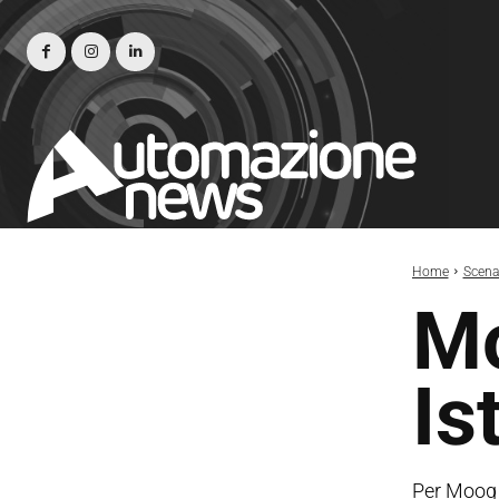
Home
Scena
Mo
Is
Per Moog 