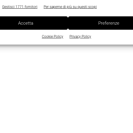
Gestisci 1771 fornitori
Per saperne di più su questi scopi
Accetta
Preferenze
Cookie Policy
Privacy Policy