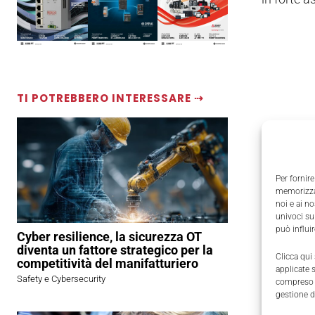
TI POTREBBERO INTERESSARE ⇢
Per fornire
memorizzar
noi e ai n
univoci su
può influi
Cyber resilience, la sicurezza OT
diventa un fattore strategico per la
Clicca qui
competitività del manifatturiero
applicate 
Safety e Cybersecurity
compreso i
gestione d