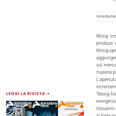
Virna Bottare
Moog Indu
produce e 
Moog oper
aggiungere
sul merca
materie p
L'apertur
increment
LEGGI LA RIVISTA ⇢
“Moog forn
energetic
Giovanni 
in forte a