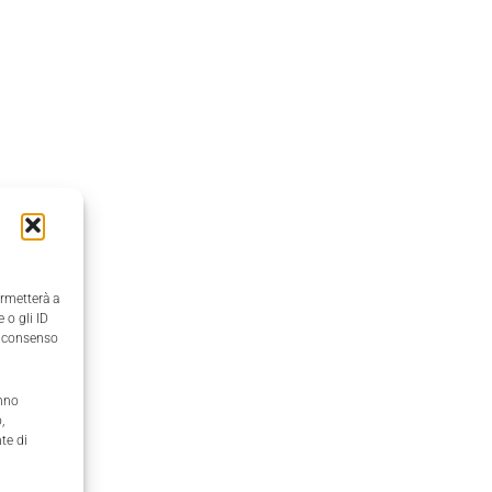
ermetterà a
 o gli ID
il consenso
anno
,
te di