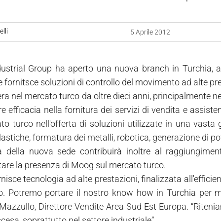
lli
5 Aprile 2012
strial Group ha aperto una nuova branch in Turchia, a I
fornitsce soluzioni di controllo del movimento ad alte pres
a nel mercato turco da oltre dieci anni, principalmente nel
 efficacia nella fornitura dei servizi di vendita e assiste
to turco nell'offerta di soluzioni utilizzate in una vast
lastiche, formatura dei metalli, robotica, generazione di p
a della nuova sede contribuirà inoltre al raggiungiment
are la presenza di Moog sul mercato turco.
isce tecnologia ad alte prestazioni, finalizzata all'efficie
o. Potremo portare il nostro know how in Turchia per met
Mazzullo, Direttore Vendite Area Sud Est Europa. “Riteni
scesa, soprattutto nel settore industriale”.