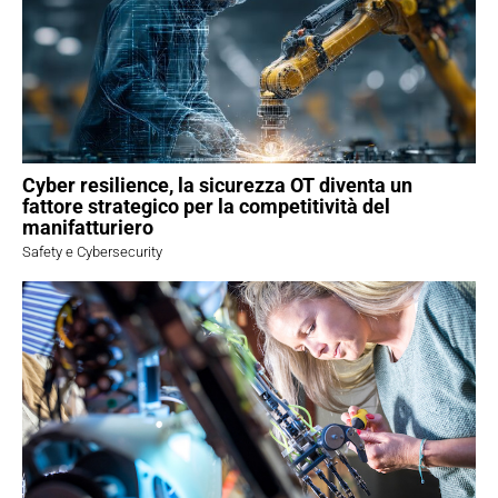
Cyber resilience, la sicurezza OT diventa un
fattore strategico per la competitività del
manifatturiero
Safety e Cybersecurity