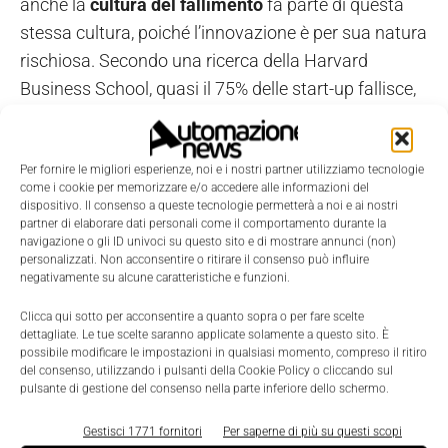
anche la
cultura del fallimento
fa parte di questa
stessa cultura, poiché l’innovazione è per sua natura
rischiosa. Secondo una ricerca della Harvard
Business School, quasi il 75% delle start-up fallisce,
ma il fallimento è parte integrante del successo di
quelle che sopravvivono.
Per fornire le migliori esperienze, noi e i nostri partner utilizziamo tecnologie
come i cookie per memorizzare e/o accedere alle informazioni del
Le startup e gli imprenditori in generale vedono il
dispositivo. Il consenso a queste tecnologie permetterà a noi e ai nostri
fallimento come una esperienza di apprendimento
partner di elaborare dati personali come il comportamento durante la
navigazione o gli ID univoci su questo sito e di mostrare annunci (non)
per migliorare un prodotto o un’attività e modificano
personalizzati. Non acconsentire o ritirare il consenso può influire
negativamente su alcune caratteristiche e funzioni.
e orientano i loro modelli di business, design,
prodotto o servizio per adattarli al mercato e creare
Clicca qui sotto per acconsentire a quanto sopra o per fare scelte
dettagliate. Le tue scelte saranno applicate solamente a questo sito. È
valore per il cliente. Il 39% sostiene che sia proprio il
possibile modificare le impostazioni in qualsiasi momento, compreso il ritiro
modello di business della startup a renderli
del consenso, utilizzando i pulsanti della Cookie Policy o cliccando sul
pulsante di gestione del consenso nella parte inferiore dello schermo.
innovativi. Come fare allora a diffondere una
mentalità più orientata all’innovazione
? Per
Gestisci 1771 fornitori
Per saperne di più su questi scopi