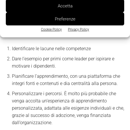
esempio incoraggiando le sperimentazioni e
Accetta
l’innovazione con Kpi specifici e considerando
gratificante l’apprendimento, non solo i risultati.
Preferenze
Quindi creare una cultura dell’apprendimento
Cookie Policy
Privacy Policy
continuo con step successivi:
Identificare le lacune nelle competenze
Dare l’esempio per primi come leader per ispirare e
motivare i dipendenti.
Pianificare l’apprendimento, con una piattaforma che
integri fonti e contenuti e dia centralità alla persona.
Personalizzare i percorsi. È molto più probabile che
venga accolta un’esperienza di apprendimento
personalizzata, adattata alle esigenze individuali e che,
grazie al successo di adozione, venga finanziata
dall’organizzazione.