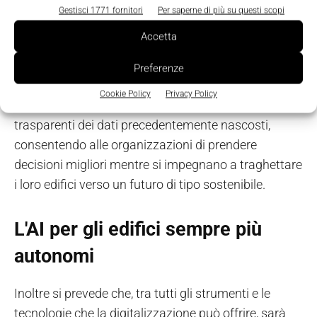
e i workflow mediante l’utilizzo di un'unica
Gestisci 1771 fornitori
Per saperne di più su questi scopi
interfaccia intelligente, affiancata da strumenti
Accetta
intuitivi in grado di ridurre i tempi di inattività e di
rafforzare la resilienza operativa.
Preferenze
Cookie Policy
Privacy Policy
La digitalizzazione rende facilmente visibili e
trasparenti dei dati precedentemente nascosti,
consentendo alle organizzazioni di prendere
decisioni migliori mentre si impegnano a traghettare
i loro edifici verso un futuro di tipo sostenibile.
L'AI per gli edifici sempre più
autonomi
Inoltre si prevede che, tra tutti gli strumenti e le
tecnologie che la digitalizzazione può offrire, sarà