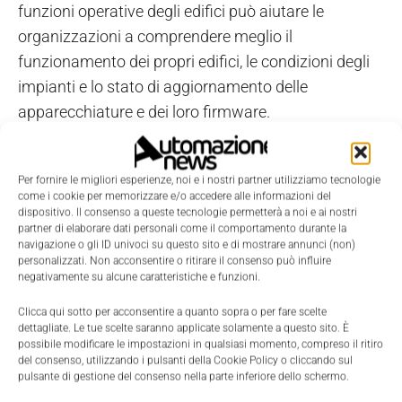
funzioni operative degli edifici può aiutare le
organizzazioni a comprendere meglio il
funzionamento dei propri edifici, le condizioni degli
impianti e lo stato di aggiornamento delle
apparecchiature e dei loro firmware.
La digitalizzazione, inoltre, contribuisce a costruire
Per fornire le migliori esperienze, noi e i nostri partner utilizziamo tecnologie
degli ecosistemi più solidi e maggiormente
come i cookie per memorizzare e/o accedere alle informazioni del
interconnessi con i propri partner e i propri fornitori.
dispositivo. Il consenso a queste tecnologie permetterà a noi e ai nostri
partner di elaborare dati personali come il comportamento durante la
La gestione dei dati provenienti da tutti i disparati
navigazione o gli ID univoci su questo sito e di mostrare annunci (non)
sistemi coinvolti è già di per sé un compito
personalizzati. Non acconsentire o ritirare il consenso può influire
negativamente su alcune caratteristiche e funzioni.
complesso. Garantire poi che tutti i partecipanti
all'ecosistema siano in grado di utilizzarli per far
Clicca qui sotto per acconsentire a quanto sopra o per fare scelte
dettagliate. Le tue scelte saranno applicate solamente a questo sito. È
funzionare le operazioni senza intoppi non fa che
possibile modificare le impostazioni in qualsiasi momento, compreso il ritiro
aumentare il tasso di difficoltà. Le piattaforme
del consenso, utilizzando i pulsanti della Cookie Policy o cliccando sul
pulsante di gestione del consenso nella parte inferiore dello schermo.
digitali per l'edilizia possono unificare le fonti di dati