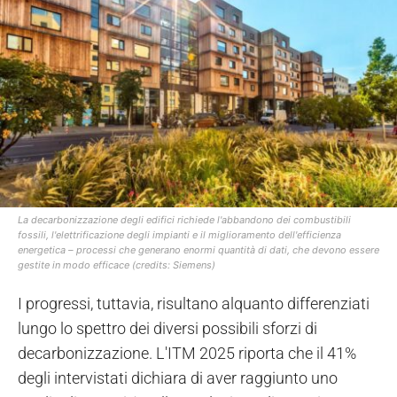
La decarbonizzazione degli edifici richiede l'abbandono dei combustibili
fossili, l'elettrificazione degli impianti e il miglioramento dell'efficienza
energetica – processi che generano enormi quantità di dati, che devono essere
gestite in modo efficace (credits: Siemens)
I progressi, tuttavia, risultano alquanto differenziati
lungo lo spettro dei diversi possibili sforzi di
decarbonizzazione. L'ITM 2025 riporta che il 41%
degli intervistati dichiara di aver raggiunto uno