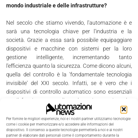
mondo industriale e delle infrastrutture?
Nel secolo che stiamo vivendo, l'automazione è e
sarà una tecnologia chiave per l'industria e la
società. Grazie a essa sarà possibile equipaggiare
dispositivi e macchine con sistemi per la loro
gestione intelligente, incrementando tanto
l'efficienza quanto la sicurezza. Come dicono alcuni,
quella del controllo è la 'fondamentale tecnologia
invisibile' del XXI secolo. Infatti, se è vero che i
dispositivi di controllo automatico sono essenziali
per il funzionamento di un dato sistema, è anche
vero che tali dispositivi sono generalmente immersi
all'interno di una centralina elettronica dislocata in
Per fornire le migliori esperienze, noi e i nostri partner utilizziamo tecnologie
come i cookie per memorizzare e/o accedere alle informazioni del
qualche punto nascosto della macchina, invisibile e
dispositivo. Il consenso a queste tecnologie permetterà a noi e ai nostri
ignoto ai più.
partner di elaborare dati personali come il comportamento durante la