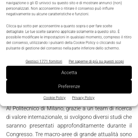
navigazione o gli ID univoci su questo sito e di mostrare annunci (non)
personalizzati. Non acconsentire o ritirare il consenso può influire
Su quali argomenti si focalizzerà il Congresso?
negativamente su alcune caratteristiche e funzioni.
Clicca qui sotto per acconsentire a quanto sopra o per fare scelte
Uno dei temi maggiormente considerati è il controllo
dettagliate. Le tue scelte saranno applicate solamente a questo sito. È
possibile modificare le impostazioni in qualsiasi momento, compreso il ritiro
in campo energetico, con riferimento sia ai settori
del consenso, utilizzando i pulsanti della Cookie Policy o cliccando sul
tradizionali sia a quelli delle energie rinnovabili. Ad
pulsante di gestione del consenso nella parte inferiore dello schermo.
esempio, il campo dell'energia eolica pone notevoli
Gestisci 1771 fornitori
Per saperne di più su questi scopi
problemi di automazione, non solo per il controllo
Accetta
dell'assetto delle pale in funzione della forza e
direzione del vento, ma anche, nel caso degli
Preferenze
impianti off-shore, per la gestione e la trasmissione
Cookie Policy
Privacy Policy
alla terraferma dell'energia generata sull'isola eolica.
Al Politecnico di Milano, grazie a un team di ricerca
di valore internazionale, si svolgono diversi studi che
saranno presentati approfonditamente durante il
Congresso. Tre macro-aree di grande attualità sono