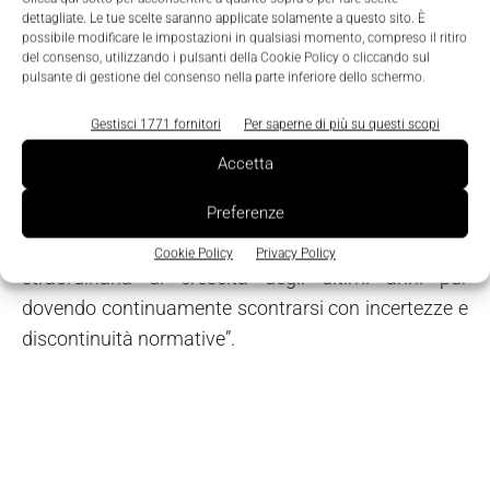
tempi brevi di un Piano energetico nazionale, nella
dettagliate. Le tue scelte saranno applicate solamente a questo sito. È
cui definizione siano valutate con attenzione e
possibile modificare le impostazioni in qualsiasi momento, compreso il ritiro
del consenso, utilizzando i pulsanti della Cookie Policy o cliccando sul
senza preconcetti tutte le componenti che vanno a
pulsante di gestione del consenso nella parte inferiore dello schermo.
disegnare un equilibrato mix di generazione.
Ribadisco il forte impegno dell'Associazione Energia
Gestisci 1771 fornitori
Per saperne di più su questi scopi
nel garantire un futuro sostenibile del fotovoltaico,
Accetta
comparto che trova ampia rappresentanza nella
Preferenze
compagine associativa attraverso il Gifi. Le aziende
del fotovoltaico hanno conosciuto una vivacità
Cookie Policy
Privacy Policy
straordinaria di crescita degli ultimi anni pur
dovendo continuamente scontrarsi con incertezze e
discontinuità normative”.