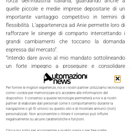
forza dell'industria italiana, guardando anche a
quelle piccole e medie imprese depositarie di un
importante vantaggio competitivo in termini di
flessibilità. L'appartenenza ad Anie permette loro di
rafforzare le sinergie di comparto intercettando i
grandi cambiamenti che toccano la domanda
espressa dal mercato”.
“Intendo dare avvio al mio mandato sottolineando
un forte impegno a proseguire e consolidare
l'intensa attività di relazioni verso le Istituzioni e i
Committenti portata avanti dall'Associazione
Per fornire le migliori esperienze, noi e i nostri partner utilizziamo tecnologie
Energia in sinergia con i vertici della Federazione
come i cookie per memorizzare e/o accedere alle informazioni del
Anie in questi anni” - ha continuato il neopresidente
dispositivo. Il consenso a queste tecnologie permetterà a noi e ai nostri
partner di elaborare dati personali come il comportamento durante la
Marini. “Perché il nostro Paese non perda
navigazione o gli ID univoci su questo sito e di mostrare annunci (non)
personalizzati. Non acconsentire o ritirare il consenso può influire
un'occasione importante di sviluppo e
negativamente su alcune caratteristiche e funzioni.
cambiamento, è fondamentale che possa dotarsi in
Clicca qui sotto per acconsentire a quanto sopra o per fare scelte