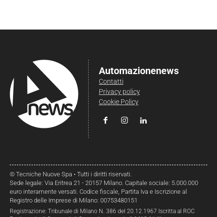
Automazionenews
Contatti
Privacy policy
Cookie Policy
© Tecniche Nuove Spa • Tutti i diritti riservati.
Sede legale: Via Eritrea 21 - 20157 Milano. Capitale sociale: 5.000.000
euro interamente versati. Codice fiscale, Partita Iva e Iscrizione al
Registro delle Imprese di Milano: 00753480151
Registrazione: Tribunale di Milano N. 386 del 20.12.1967 Iscritta al ROC