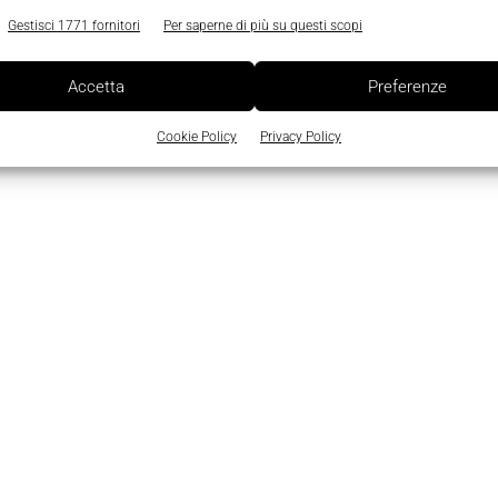
Gestisci 1771 fornitori
Per saperne di più su questi scopi
Accetta
Preferenze
Cookie Policy
Privacy Policy