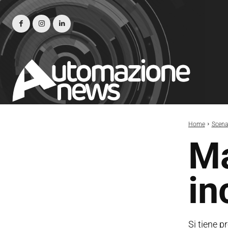
Home
Scena
Ma
in
Si tiene p