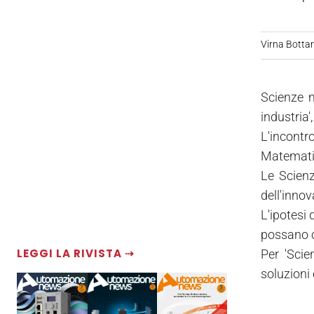
Virna Bottare
Scienze m
industria
L'incontr
Matematica
Le Scienz
dell'inno
L'ipotesi 
possano c
LEGGI LA RIVISTA ⇢
Per 'Scie
soluzioni 