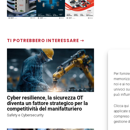
TI POTREBBERO INTERESSARE ⇢
Per fornire
memorizzar
noi e ai n
univoci su
può influi
Cyber resilience, la sicurezza OT
diventa un fattore strategico per la
Clicca qui
competitività del manifatturiero
applicate 
Safety e Cybersecurity
compreso i
gestione d