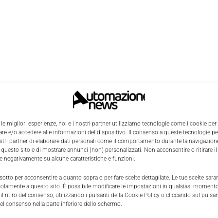
 le migliori esperienze, noi e i nostri partner utilizziamo tecnologie come i cookie per
e e/o accedere alle informazioni del dispositivo. Il consenso a queste tecnologie p
ostri partner di elaborare dati personali come il comportamento durante la navigazione
 questo sito e di mostrare annunci (non) personalizzati. Non acconsentire o ritirare 
re negativamente su alcune caratteristiche e funzioni.
 sotto per acconsentire a quanto sopra o per fare scelte dettagliate. Le tue scelte sar
solamente a questo sito. È possibile modificare le impostazioni in qualsiasi momento
l ritiro del consenso, utilizzando i pulsanti della Cookie Policy o cliccando sul pulsan
el consenso nella parte inferiore dello schermo.