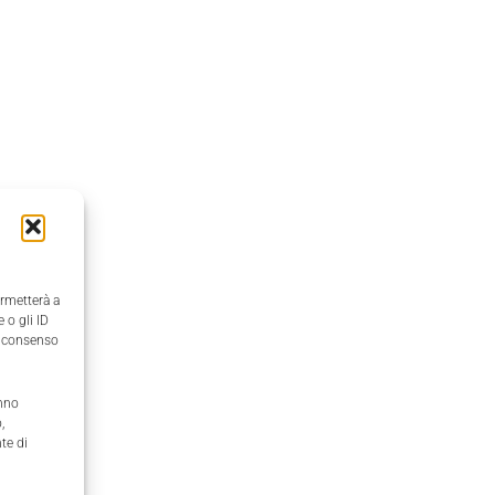
ermetterà a
 o gli ID
il consenso
anno
,
te di