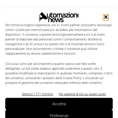
Per fornire le migliori esperienze, noi e i nostri partner utilizziamo tecnologie
come i cookie per memorizzare e/o accedere alle informazioni del
dispositivo. Il consenso a queste tecnologie permetterà a noi e ai nostri
partner di elaborare dati personali come il comportamento durante la
navigazione o gli ID univoci su questo sito e di mostrare annunci (non)
personalizzati. Non acconsentire o ritirare il consenso può influire
negativamente su alcune caratteristiche e funzioni.
Clicca qui sotto per acconsentire a quanto sopra o per fare scelte
dettagliate. Le tue scelte saranno applicate solamente a questo sito. È
possibile modificare le impostazioni in qualsiasi momento, compreso il ritiro
LEGGI LA RIVISTA ⇢
del consenso, utilizzando i pulsanti della Cookie Policy o cliccando sul
pulsante di gestione del consenso nella parte inferiore dello schermo.
Gestisci 1771 fornitori
Per saperne di più su questi scopi
Accetta
Preferenze