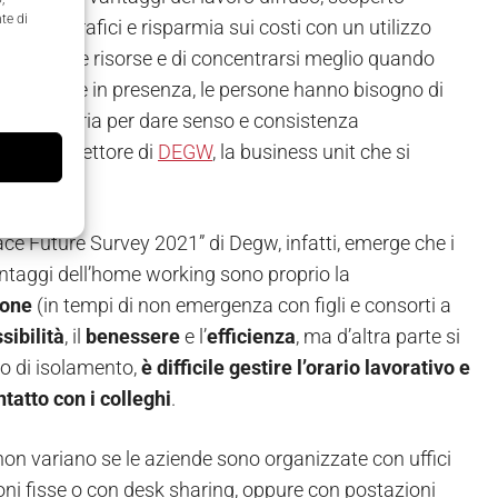
te di
iti geografici e risparmia sui costi con un utilizzo
miare tempo e risorse e di concentrarsi meglio quando
lte insieme in presenza, le persone hanno bisogno di
ità identitaria per dare senso e consistenza
ini22
e direttore di
DEGW
, la business unit che si
ce Future Survey 2021” di Degw, infatti, emerge che i
antaggi dell’home working sono proprio la
ione
(in tempi di non emergenza con figli e consorti a
ssibilità
, il
benessere
e l’
efficienza
, ma d’altra parte si
o di isolamento,
è difficile gestire l’orario lavorativo e
tatto con i colleghi
.
non variano se le aziende sono organizzate con uffici
ni fisse o con desk sharing, oppure con postazioni