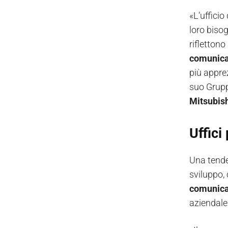
«L’ufficio
loro biso
riflettono
comunica
più apprez
suo Gruppo
Mitsubish
Uffici
Una tenden
sviluppo, 
comunica
aziendale