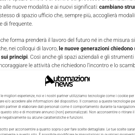
 alle nuove modalità e ai nuovi significati:
cambiano strum
tesso di spazio ufficio che, sempre più, accoglierà modalit
 e di frequente.
 che forma prenderà il lavoro del futuro né in che misura 
che, nei colloqui di lavoro,
le nuove generazioni chiedono
sui principi
. Così anche gli spazi aziendali e gli strument
incoraggiare le attività che richiedono l’incontro e lo sca
o. L’obiettivo sarà da un lato quello di favorire la collab
ergono proprio in contesti destrutturati, e, dall’altro, ritr
schia di perdersi.
 le migliori esperienze, noi e i nostri partner utilizziamo tecnologie come i cookie per
e e/o accedere alle informazioni del dispositivo. Il consenso a queste tecnologie p
ostri partner di elaborare dati personali come il comportamento durante la navigazione
 uffici per il lavoro ibrido
 questo sito e di mostrare annunci (non) personalizzati. Non acconsentire o ritirare 
re negativamente su alcune caratteristiche e funzioni.
io è sempre più richiesto di riflettere l’identità aziendale e d
 sotto per acconsentire a quanto sopra o per fare scelte dettagliate. Le tue scelte sar
ione tra colleghi che sono sempre più disseminati sul terri
solamente a questo sito. È possibile modificare le impostazioni in qualsiasi momento