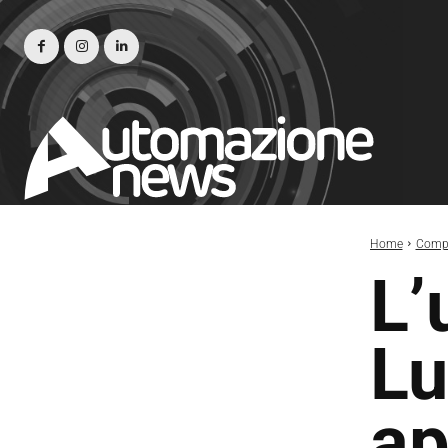
Home
Compe
L’
Lu
ap