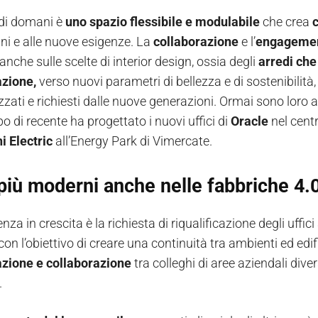
 di domani è
uno spazio flessibile e modulabile
che crea
c
gni e alle nuove esigenze. La
collaborazione
e l’
engageme
 anche sulle scelte di interior design, ossia degli
arredi che
zione,
verso nuovi parametri di bellezza e di sostenibilità
zati e richiesti dalle nuove generazioni. Ormai sono loro a
 di recente ha progettato i nuovi uffici di
Oracle
nel centr
i Electric
all’Energy Park di Vimercate.
 più moderni anche nelle fabbriche 4.
za in crescita è la richiesta di riqualificazione degli uffic
con l’obiettivo di creare una continuità tra ambienti ed edi
zione e collaborazione
tra colleghi di aree aziendali dive
.