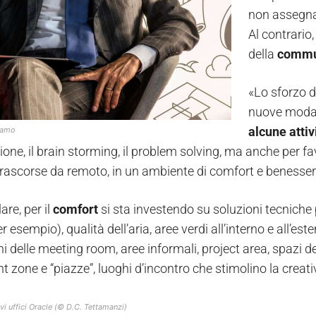
non assegnat
Al contrario,
della
commu
«Lo sforzo de
nuove modali
alcune atti
damo
one, il brain storming, il problem solving, ma anche per fav
trascorse da remoto, in un ambiente di comfort e benesse
are, per il
comfort
si sta investendo su soluzioni tecniche p
er esempio), qualità dell’aria, aree verdi all’interno e all’est
 delle meeting room, aree informali, project area, spazi des
ent zone e “piazze”, luoghi d’incontro che stimolino la creativ
vi uffici Oracle (© D.C. Tettamanzi)