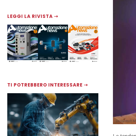
LEGGI LA RIVISTA ⇢
TI POTREBBERO INTERESSARE ⇢
Designtech MI