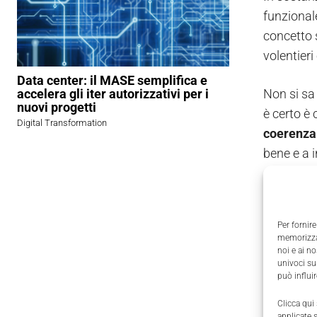
funzionale
concetto s
volentieri
Data center: il MASE semplifica e
Non si sa
accelera gli iter autorizzativi per i
nuovi progetti
è certo è 
Digital Transformation
coerenza 
bene e a 
sempre men
spesso, em
remoto, ri
Per fornire
memorizzar
noi e ai n
I nuovi
univoci su
può influi
«All’uffic
Clicca qui
l’aggregaz
applicate 