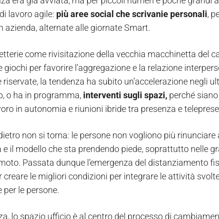
za era già avviata, ma per piccoli numeri e poche grandi az
di lavoro agile:
più aree social che scrivanie personali
, p
n azienda, alternate alle giornate Smart.
etterie come rivisitazione della vecchia macchinetta del ca
e giochi per favorire l’aggregazione e la relazione interper
 riservate, la tendenza ha subito un’accelerazione negli ult
o, o ha in programma,
interventi sugli spazi,
perché siano f
lavoro in autonomia e riunioni ibride tra presenza e telepr
ietro non si torna: le persone non vogliono più rinunciare a
e il modello che sta prendendo piede, soprattutto nelle gra
moto. Passata dunque l’emergenza del distanziamento fis
 creare le migliori condizioni per integrare le attività svo
 per le persone.
za, lo spazio ufficio è al centro del processo di cambiamen