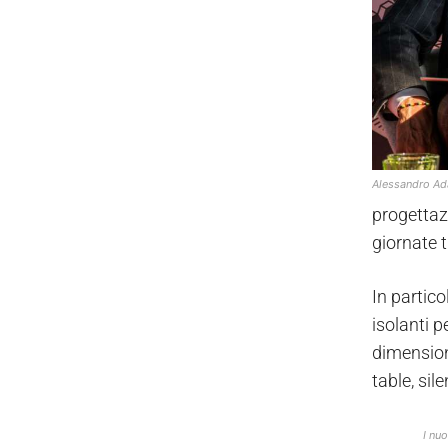
Alessandro A
progettazi
giornate 
In particol
isolanti p
dimensioni
table, sil
I nuo