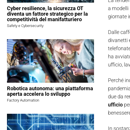
La tenden
a modelli 
Cyber resilience, la sicurezza OT
diventa un fattore strategico per la
giornate i
competitività del manifatturiero
Safety e Cybersecurity
Dalle caff
divanetti 
telefonate
ha avviat
ufficio, 
Perché ind
pandemia 
Robotica autonoma: una piattaforma
aperta accelera lo sviluppo
due da re
Factory Automation
ufficio
per
benessere
In sostan