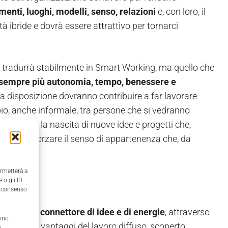
enti, luoghi, modelli, senso, relazioni
e, con loro, il
à ibride e dovrà essere attrattivo per tornarci
si tradurrà stabilmente in Smart Working, ma quello che
 sempre più autonomia, tempo, benessere e
i a disposizione dovranno contribuire a far lavorare
mbio, anche informale, tra persone che si vedranno
orazione e la nascita di nuove idee e progetti che,
ovare e rinforzare il senso di appartenenza che, da
ermetterà a
 o gli ID
il consenso
i essere
un connettore di idee e di energie
, attraverso
anno
torio per i vantaggi del lavoro diffuso, scoperto
,