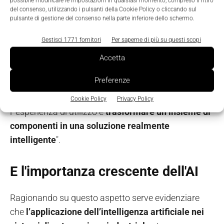
la meccatronica con l’intelligenza digitale
,
possibile modificare le impostazioni in qualsiasi momento, compreso il ritiro
del consenso, utilizzando i pulsanti della Cookie Policy o cliccando sul
fornendo strumenti capaci di adattarsi a una
pulsante di gestione del consenso nella parte inferiore dello schermo.
moltitudine di applicazioni, garantendo allo stesso
Gestisci 1771 fornitori
Per saperne di più su questi scopi
tempo rapidità d’integrazione, efficienza nei flussi, e
trasparenza dei dati.
Accetta
Preferenze
Il software diventa così, e Lonati lo sottolinea con
forza, "l’
elemento differenziante
per massimizzare
Cookie Policy
Privacy Policy
l’ esperienza di utilizzo e
trasformare un insieme di
componenti in una soluzione realmente
intelligente
".
E l'importanza crescente dell'AI
Ragionando su questo aspetto serve evidenziare
che
l’applicazione dell’intelligenza artificiale nei