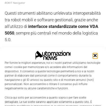
ROKIT Navigator
Questi strumenti abilitano un’elevata interoperabilità
tra robot mobili e software gestionali, grazie anche
all’utilizzo di
interfacce standardizzate come VDA
5050
, sempre più centrali nel mondo della logistica
5.0.
Il ruolo cruciale del software
Per fornire le migliori esperienze, noi e i nostri partner utilizziamo tecnologie
In uno scenario in cui i clienti, soprattutto italiani,
come i cookie per memorizzare e/o accedere alle informazioni del
dispositivo. Il consenso a queste tecnologie permetterà a noi e ai nostri
chiedono soluzioni fortemente customizzabili, il
partner di elaborare dati personali come il comportamento durante la
ruolo del software
, puntualizza
Lonati
, “
diventa
navigazione o gli ID univoci su questo sito e di mostrare annunci (non)
personalizzati. Non acconsentire o ritirare il consenso può influire
cruciale
”.
negativamente su alcune caratteristiche e funzioni.
Clicca qui sotto per acconsentire a quanto sopra o per fare scelte
Su questo versante
Bosch Rexroth
integra
dettagliate. Le tue scelte saranno applicate solamente a questo sito. È