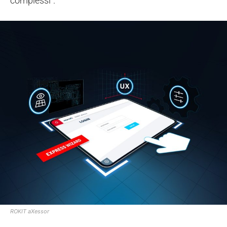
complessi".
ROKIT aXessor