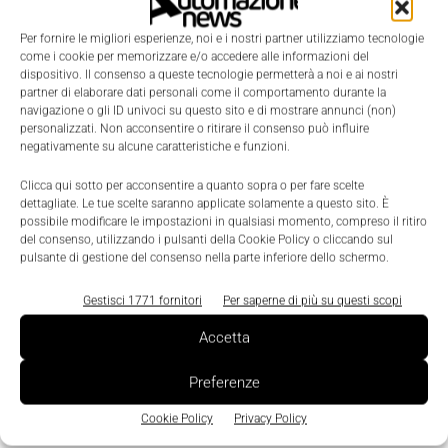
ottimizzare il processo di inserimento dei profili
Per fornire le migliori esperienze, noi e i nostri partner utilizziamo tecnologie
professionali richiesti; minimizzare il turnover delle
come i cookie per memorizzare e/o accedere alle informazioni del
risorse qualificate e garantire la continuità
dispositivo. Il consenso a queste tecnologie permetterà a noi e ai nostri
partner di elaborare dati personali come il comportamento durante la
operativa; gestire in modo ottimale il proprio team di
navigazione o gli ID univoci su questo sito e di mostrare annunci (non)
risorse e monitorarne l'integrazione.
personalizzati. Non acconsentire o ritirare il consenso può influire
negativamente su alcune caratteristiche e funzioni.
Il team della nuova Business Unit sarà guidato da
Roberto Francalanci, già Business Unit Manager
Clicca qui sotto per acconsentire a quanto sopra o per fare scelte
dettagliate. Le tue scelte saranno applicate solamente a questo sito. È
Unit Volume Business per grandi clienti.
possibile modificare le impostazioni in qualsiasi momento, compreso il ritiro
del consenso, utilizzando i pulsanti della Cookie Policy o cliccando sul
pulsante di gestione del consenso nella parte inferiore dello schermo.
Gestisci 1771 fornitori
Per saperne di più su questi scopi
Accetta
Preferenze
Cookie Policy
Privacy Policy