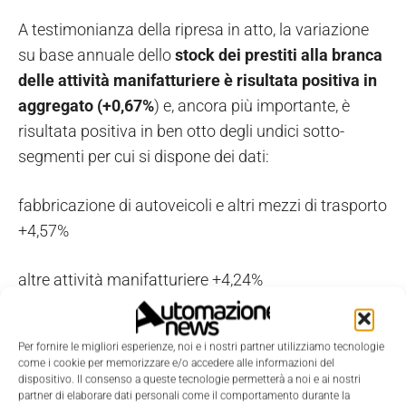
A testimonianza della ripresa in atto, la variazione
su base annuale dello
stock dei prestiti alla branca
delle attività manifatturiere è risultata positiva in
aggregato (+0,67%
) e, ancora più importante, è
risultata positiva in ben otto degli undici sotto-
segmenti per cui si dispone dei dati:
fabbricazione di autoveicoli e altri mezzi di trasporto
+4,57%
altre attività manifatturiere +4,24%
fabbricazione di articoli in gomma e materie
Per fornire le migliori esperienze, noi e i nostri partner utilizziamo tecnologie
plastiche +2,45%
come i cookie per memorizzare e/o accedere alle informazioni del
dispositivo. Il consenso a queste tecnologie permetterà a noi e ai nostri
partner di elaborare dati personali come il comportamento durante la
industrie alimentari +1,93%