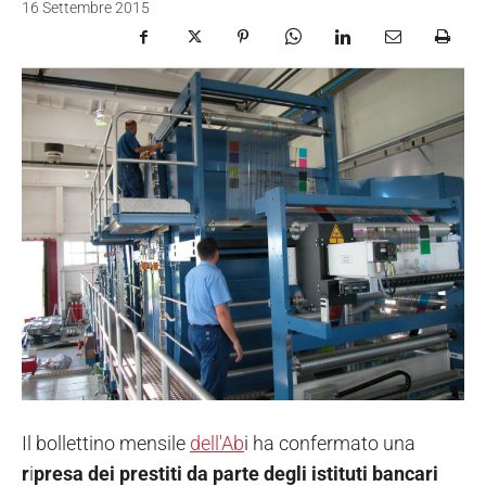
16 Settembre 2015
Il bollettino mensile
dell'Ab
i ha confermato una
r
i
presa dei prestiti da parte degli istituti bancari