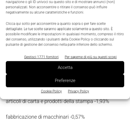
navigazione o gli ID univoci su questo sito e di mostrare annunci (non)
personalizzati. Non acconsentire o ritirare il consenso può influire
negativamente su alcune caratteristiche e funzioni.
fabbricazione e raffinazione del petrolio, prodotti
chimici e farmaceutico +1,04%
Clicca qui sotto per acconsentire a quanto sopra o per fare scelte
dettagliate. Le tue scelte saranno applicate solamente a questo sito. È
possibile modificare le impostazioni in qualsiasi momento, compreso il ritiro
industrie tessili +0,49%
del consenso, utilizzando i pulsanti della Cookie Policy o cliccando sul
pulsante di gestione del consenso nella parte inferiore dello schermo.
fabbricazione prodotti elettronici +0,39%
Gestisci 1771 fornitori
Per saperne di più su questi scopi
Accetta
metallurgia +0,31%
Preferenze
industria del legno e dell’arredo -2,23%
Cookie Policy
Privacy Policy
articoli di carta e prodotti della stampa -1,93%
fabbricazione di macchinari -0,57%