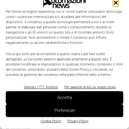
Scenari
Per fornire le migliori esperienze, noi e i nostri partner utilizziamo tecnologie
Crescono ancora le sofferenze bancarie
come i cookie per memorizzare e/o accedere alle informazioni del
dispositivo. Il consenso a queste tecnologie permetterà a noi e ai nostri
Massimiliano Cassinelli
-
20 Maggio 2015
0
partner di elaborare dati personali come il comportamento durante la
navigazione o gli ID univoci su questo sito e di mostrare annunci (non)
personalizzati. Non acconsentire o ritirare il consenso può influire
negativamente su alcune caratteristiche e funzioni.
Clicca qui sotto per acconsentire a quanto sopra o per fare scelte
dettagliate. Le tue scelte saranno applicate solamente a questo sito. È
possibile modificare le impostazioni in qualsiasi momento, compreso il ritiro
del consenso, utilizzando i pulsanti della Cookie Policy o cliccando sul
pulsante di gestione del consenso nella parte inferiore dello schermo.
Gestisci 1771 fornitori
Per saperne di più su questi scopi
Accetta
Preferenze
Cookie Policy
Privacy Policy
Edicola