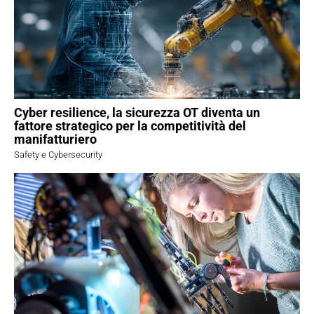
Cyber resilience, la sicurezza OT diventa un
fattore strategico per la competitività del
manifatturiero
Safety e Cybersecurity