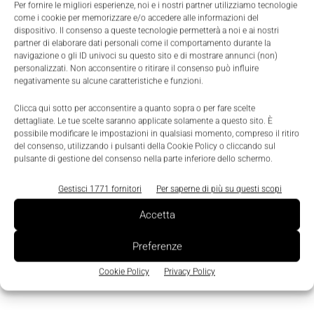
vedere dal vivo il funzionamento di un macchinario
Per fornire le migliori esperienze, noi e i nostri partner utilizziamo tecnologie
come i cookie per memorizzare e/o accedere alle informazioni del
o lo svolgersi di un particolare processo produttivo,
dispositivo. Il consenso a queste tecnologie permetterà a noi e ai nostri
costituiranno il valore aggiunto di MecSpe e il
partner di elaborare dati personali come il comportamento durante la
navigazione o gli ID univoci su questo sito e di mostrare annunci (non)
fattore che l'ha portata a ritagliarsi uno spazio di
personalizzati. Non acconsentire o ritirare il consenso può influire
negativamente su alcune caratteristiche e funzioni.
rilievo all'interno del panorama fieristico
internazionale dedicato al comparto manifatturiero.
Clicca qui sotto per acconsentire a quanto sopra o per fare scelte
dettagliate. Le tue scelte saranno applicate solamente a questo sito. È
possibile modificare le impostazioni in qualsiasi momento, compreso il ritiro
del consenso, utilizzando i pulsanti della Cookie Policy o cliccando sul
pulsante di gestione del consenso nella parte inferiore dello schermo.
Gestisci 1771 fornitori
Per saperne di più su questi scopi
Accetta
Preferenze
Cookie Policy
Privacy Policy