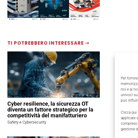
TI POTREBBERO INTERESSARE ⇢
Per fornire
memorizzar
noi e ai n
univoci su
può influi
Cyber resilience, la sicurezza OT
diventa un fattore strategico per la
Clicca qui
competitività del manifatturiero
applicate 
Safety e Cybersecurity
compreso i
gestione d