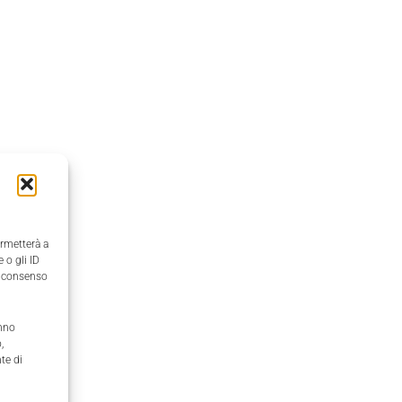
ermetterà a
 o gli ID
il consenso
anno
,
te di