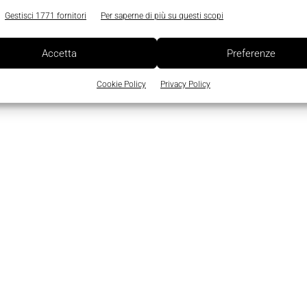
Gestisci 1771 fornitori
Per saperne di più su questi scopi
Accetta
Preferenze
Cookie Policy
Privacy Policy