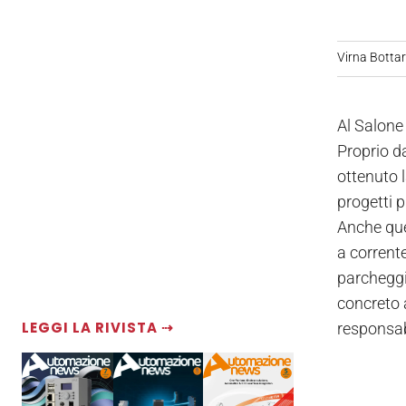
Virna Bottare
Al Salone 
Proprio d
ottenuto 
progetti p
Anche que
a corrente
parcheggia
concreto a
LEGGI LA RIVISTA ⇢
responsab