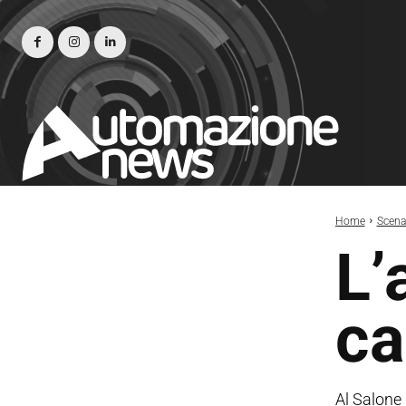
Home
Scena
L’
ca
Al Salone 