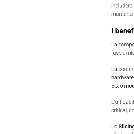
includerà
mantener
I benef
La compon
fase di ri
La confer
hardware,
5G, o
mod
L’affidabi
critical, 
Lo
Slicing