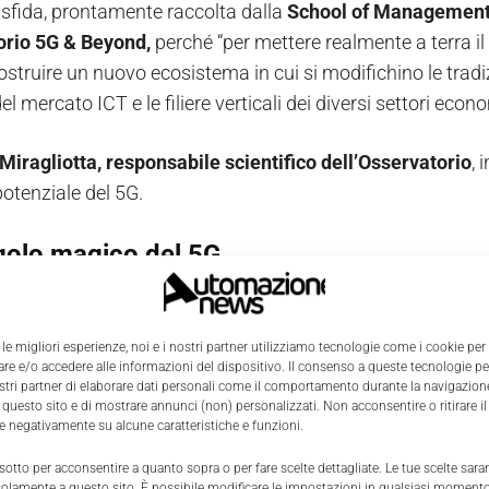
 sfida, prontamente raccolta dalla
School of Management
orio 5G & Beyond,
perché “per mettere realmente a terra il
struire un nuovo ecosistema in cui si modifichino le tradizi
 del mercato ICT e le filiere verticali dei diversi settori econ
Miragliotta, responsabile scientifico dell’Osservatorio
, 
potenziale del 5G.
ngolo magico del 5G
 le migliori esperienze, noi e i nostri partner utilizziamo tecnologie come i cookie per
e e/o accedere alle informazioni del dispositivo. Il consenso a queste tecnologie p
ostri partner di elaborare dati personali come il comportamento durante la navigazione
 questo sito e di mostrare annunci (non) personalizzati. Non acconsentire o ritirare 
re negativamente su alcune caratteristiche e funzioni.
 sotto per acconsentire a quanto sopra o per fare scelte dettagliate. Le tue scelte sar
solamente a questo sito. È possibile modificare le impostazioni in qualsiasi momento