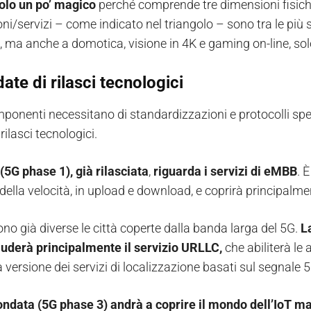
olo un po’ magico
perché comprende tre dimensioni fisiche 
ni/servizi – come indicato nel triangolo – sono tra le più sva
 ma anche a domotica, visione in 4K e gaming on-line, solo
ate di rilasci tecnologici
mponenti necessitano di standardizzazioni e protocolli spec
rilasci tecnologici.
(5G phase 1), già rilasciata
,
riguarda i servizi di eMBB
. 
 della velocità, in upload e download, e coprirà principalm
sono già diverse le città coperte dalla banda larga del 5G.
L
luderà principalmente il servizio URLLC,
che abiliterà le 
versione dei servizi di localizzazione basati sul segnale 5
ondata (5G phase 3) andrà a coprire il mondo dell’IoT m