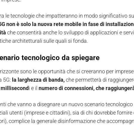
a le tecnologie che impatteranno in modo significativo sulla 
 5G non è solo la nuova rete mobile in fase di installazio
ità
che consentirà anche lo sviluppo di applicazioni e servi
tiche architetturali sulle quali si fonda.
enario tecnologico da spiegare
rizzonte sono le opportunità che si creeranno per imprese e
a 5G:
la larghezza di banda,
che permetterà di raggiungere 
0 millisecond
i e il
numero di connessioni, che raggiungerà 
i che vanno a disegnare un nuovo scenario tecnologico d
iali utenti (imprese e cittadini), sia di chi dovrebbe fornire
ri), complice la generale disinformazione che accompagna i d