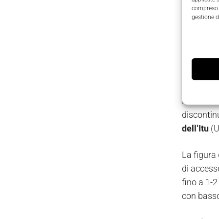
compreso i
gestione d
Posto che
discontinu
dell’Itu
(U
La figura
di accesso
fino a 1-2 
con basso