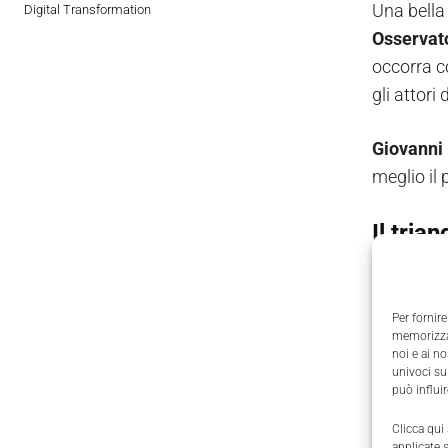
Una bella
Digital Transformation
Osservat
occorra co
gli attori
Giovanni 
meglio il 
Il tria
Per fornire
memorizzar
noi e ai n
univoci su
può influi
Clicca qui
applicate 