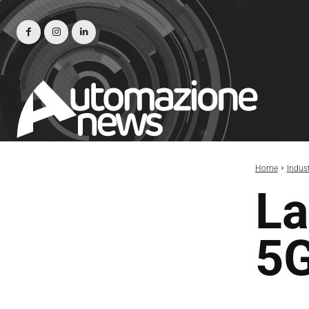
Home
Indust
La
5