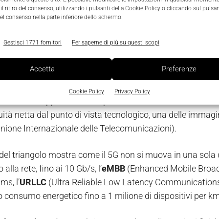
l ritiro del consenso, utilizzando i pulsanti della Cookie Policy o cliccando sul pulsan
el consenso nella parte inferiore dello schermo.
Gestisci 1771 fornitori
Per saperne di più su questi scopi
Accetta
Preferenze
Cookie Policy
Privacy Policy
 il 5G non rappresenta semplicemente un’evoluzione del 4G
ità netta dal punto di vista tecnologico, una delle immagin
nione Internazionale delle Telecomunicazioni).
 del triangolo mostra come il 5G non si muova in una sola 
 alla rete, fino ai 10 Gb/s, l’
eMBB
(Enhanced Mobile Broad 
ms, l’
URLLC
(Ultra Reliable Low Latency Communications)
 consumo energetico fino a 1 milione di dispositivi per km2