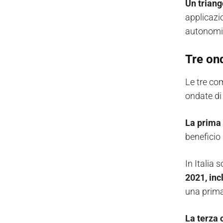
Un triang
applicazio
autonomi,
Tre ond
Le tre co
ondate di 
La prima 
beneficio
In Italia 
2021, inc
una prima 
La terza 