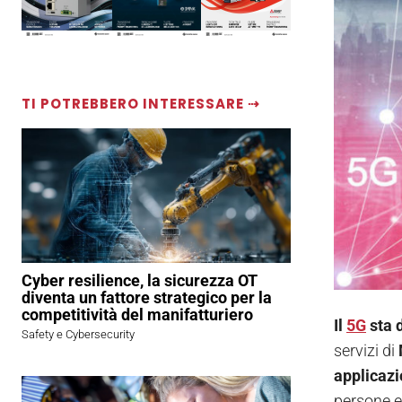
TI POTREBBERO INTERESSARE ⇢
Cyber resilience, la sicurezza OT
diventa un fattore strategico per la
competitività del manifatturiero
Il
5G
sta 
Safety e Cybersecurity
servizi di
applicazi
persone e