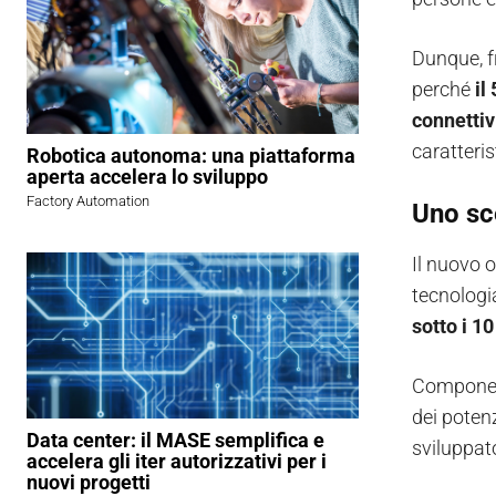
Dunque, fr
perché
il
connettiv
caratteris
Robotica autonoma: una piattaforma
aperta accelera lo sviluppo
Factory Automation
Uno sc
Il nuovo o
tecnologi
sotto i 1
Component
dei potenz
Data center: il MASE semplifica e
sviluppato
accelera gli iter autorizzativi per i
nuovi progetti