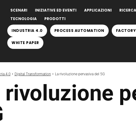
SCENARI
INIZIATIVE ED EVENTI
APPLICAZIONI
RICERCA
TECNOLOGIA
PRODOTTI
INDUSTRIA 4.0
PROCESS AUTOMATION
FACTORY
WHITE PAPER
ria 4.0
Digital Transformation
La rivoluzione pervasiva del 5G
 rivoluzione p
G