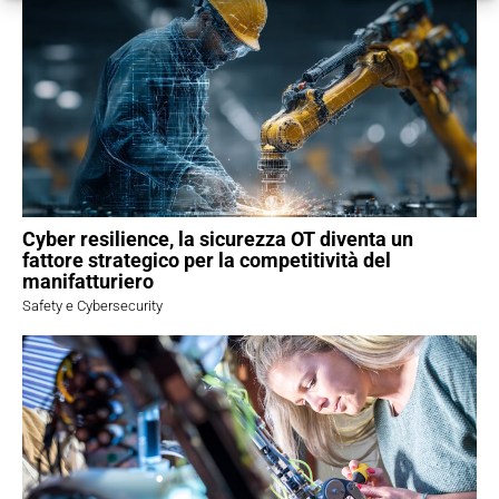
Cyber resilience, la sicurezza OT diventa un
fattore strategico per la competitività del
manifatturiero
Safety e Cybersecurity