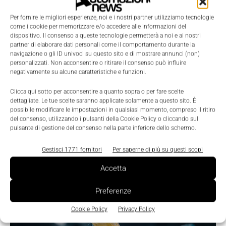
Per fornire le migliori esperienze, noi e i nostri partner utilizziamo tecnologie
come i cookie per memorizzare e/o accedere alle informazioni del
dispositivo. Il consenso a queste tecnologie permetterà a noi e ai nostri
partner di elaborare dati personali come il comportamento durante la
navigazione o gli ID univoci su questo sito e di mostrare annunci (non)
personalizzati. Non acconsentire o ritirare il consenso può influire
negativamente su alcune caratteristiche e funzioni.
LEGGI LA RIVISTA ⇢
Clicca qui sotto per acconsentire a quanto sopra o per fare scelte
dettagliate. Le tue scelte saranno applicate solamente a questo sito. È
possibile modificare le impostazioni in qualsiasi momento, compreso il ritiro
del consenso, utilizzando i pulsanti della Cookie Policy o cliccando sul
pulsante di gestione del consenso nella parte inferiore dello schermo.
Gestisci 1771 fornitori
Per saperne di più su questi scopi
Accetta
Preferenze
TI POTREBBERO INTERESSARE ⇢
Cookie Policy
Privacy Policy