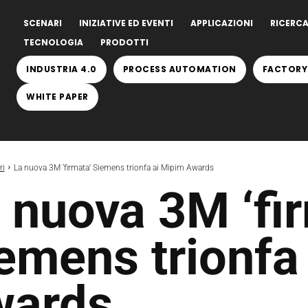
SCENARI
INIZIATIVE ED EVENTI
APPLICAZIONI
RICERCA
TECNOLOGIA
PRODOTTI
INDUSTRIA 4.0
PROCESS AUTOMATION
FACTORY
WHITE PAPER
ri
La nuova 3M ‘firmata’ Siemens trionfa ai Mipim Awards
 nuova 3M ‘fi
emens trionfa
wards