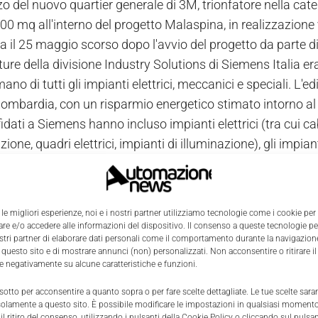
o del nuovo quartier generale di 3M, trionfatore nella cate
00 mq all'interno del progetto Malaspina, in realizzazione 
 il 25 maggio scorso dopo l'avvio del progetto da parte di P
ture della divisione Industry Solutions di Siemens Italia er
mano di tutti gli impianti elettrici, meccanici e speciali. L'e
ombardia, con un risparmio energetico stimato intorno al
ffidati a Siemens hanno incluso impianti elettrici (tra cui ca
uzione, quadri elettrici, impianti di illuminazione), gli impian
 sonora per evacuazione dell'edificio, sistemi di videocito
e illuminazione, sistemi di automazione dell'impianto elettr
ve e induttive, sistemi antincendio e di regolazione automa
 le migliori esperienze, noi e i nostri partner utilizziamo tecnologie come i cookie per
a e idrica). Ponendosi come obiettivo il pieno rispetto dell
e e/o accedere alle informazioni del dispositivo. Il consenso a queste tecnologie p
ostri partner di elaborare dati personali come il comportamento durante la navigazione
imento dei consumi energetici, Siemens è stata chiamata a
 questo sito e di mostrare annunci (non) personalizzati. Non acconsentire o ritirare 
nerazione, tanto da poter affermare che attualmente il 40% 
re negativamente su alcune caratteristiche e funzioni.
i.
 sotto per acconsentire a quanto sopra o per fare scelte dettagliate. Le tue scelte sar
ltri progetti in gara l'ufficio Levent a Istanbul progettat
solamente a questo sito. È possibile modificare le impostazioni in qualsiasi momento
l ritiro del consenso, utilizzando i pulsanti della Cookie Policy o cliccando sul pulsan