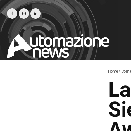
Home
Scena
La
Si
A