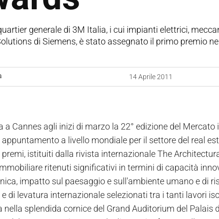
uartier generale di 3M Italia, i cui impianti elettrici, meccan
Solutions di Siemens, è stato assegnato il primo premio n
a
14 Aprile 2011
a a Cannes agli inizi di marzo la 22° edizione del Mercato i
 appuntamento a livello mondiale per il settore del real es
 premi, istituiti dalla rivista internazionale The Architectu
mmobiliare ritenuti significativi in termini di capacità inn
nica, impatto sul paesaggio e sull'ambiente umano e di rispe
 e di levatura internazionale selezionati tra i tanti lavori is
a nella splendida cornice del Grand Auditorium del Palais d