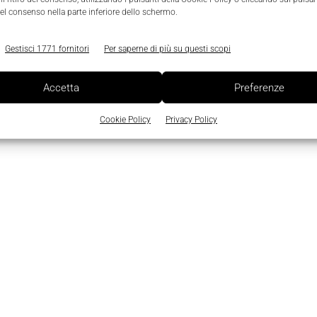
e Torri Deutsche Bank (progetto Greentowers) a Francoforte
el consenso nella parte inferiore dello schermo.
Gestisci 1771 fornitori
Per saperne di più su questi scopi
Accetta
Preferenze
Cookie Policy
Privacy Policy