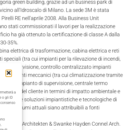
goria green building, grazie ad un business park di
vicino all'Idroscalo di Milano. La sede 3M è stata
irelli RE nell'aprile 2008. Alla Business Unit
ano stati commissionati il lavori per la realizzazione
dificio ha già ottenuto la certificazione di classe A dalla
 30-35%.
bina elettrica di trasformazione, cabina elettrica e reti
ti speciali (tra cui impianti per la rilevazione di incendi,
fono, supervisione, controllo centralizzato impianti
ico), impianti meccanici (tra cui climatizzazione tramite
tica dell'impianto di supervisione, centrale termo
e esigenze del cliente in termini di impatto ambientale e
ermetterà a
 o gli ID
d attuare soluzioni impiantistiche e tecnologiche di
il consenso
dei consumi attuali siano attribuibili a fonti
anno
o da Molestina Architekten & Swanke Hayden Connel Arch.
,
te di