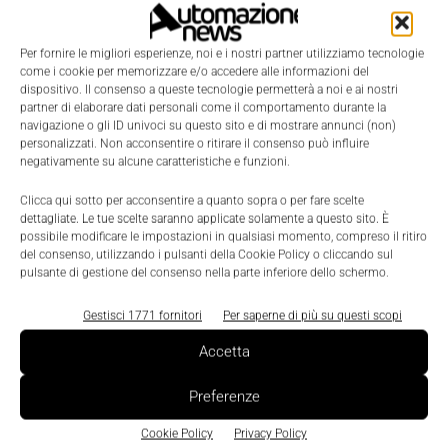
Per fornire le migliori esperienze, noi e i nostri partner utilizziamo tecnologie
come i cookie per memorizzare e/o accedere alle informazioni del
dispositivo. Il consenso a queste tecnologie permetterà a noi e ai nostri
partner di elaborare dati personali come il comportamento durante la
navigazione o gli ID univoci su questo sito e di mostrare annunci (non)
personalizzati. Non acconsentire o ritirare il consenso può influire
negativamente su alcune caratteristiche e funzioni.
Clicca qui sotto per acconsentire a quanto sopra o per fare scelte
dettagliate. Le tue scelte saranno applicate solamente a questo sito. È
LEGGI LA RIVISTA ⇢
possibile modificare le impostazioni in qualsiasi momento, compreso il ritiro
del consenso, utilizzando i pulsanti della Cookie Policy o cliccando sul
pulsante di gestione del consenso nella parte inferiore dello schermo.
Gestisci 1771 fornitori
Per saperne di più su questi scopi
Accetta
Preferenze
Cookie Policy
Privacy Policy