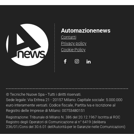
Automazionenews
Contatti
Privacy policy
Cookie Policy
© Tecniche Nuove Spa • Tutti i diritti riservati.
Sede legale: Via Eritrea 21 - 20157 Milano. Capitale sociale: 5.000.000
euro interamente versati. Codice fiscale, Partita Iva e Iscrizione al
Registro delle Imprese di Milano: 00753480151
Registrazione: Tribunale di Milano N. 386 del 20.12.1967 Iscritta al ROC
Registro degli Operatori di Comunicazione al n° 6419 (delibera
236/01/Cons del 30.6.01 dell’Autorità per le Garanzie nelle Comunicazioni)