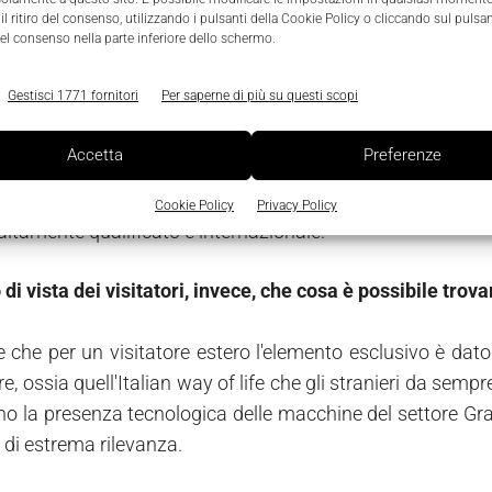
le varie fasi della movimentazione del ciclo logistico dell
l ritiro del consenso, utilizzando i pulsanti della Cookie Policy o cliccando sul pulsan
el consenso nella parte inferiore dello schermo.
omparto.
Gestisci 1771 fornitori
Per saperne di più su questi scopi
 valore aggiunto che, secondo voi, la manifestazione offre
Accetta
Preferenze
e a Ipack-Ima può sentirsi parte di un'élite tecnologica, 
ore ha la possibilità di incontrare buyer da ogni contin
Cookie Policy
Privacy Policy
altamente qualificato e internazionale.
 di vista dei visitatori, invece, che cosa è possibile trov
e che per un visitatore estero l'elemento esclusivo è dato d
e, ossia quell'Italian way of life che gli stranieri da sem
no la presenza tecnologica delle macchine del settore Gra
i di estrema rilevanza.