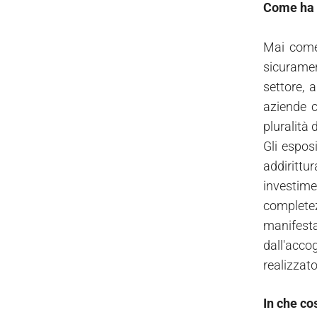
Come ha i
Mai come 
sicuramen
settore, 
aziende c
pluralità 
Gli espos
addirittu
investime
complete
manifesta
dall'acco
realizzat
In che co