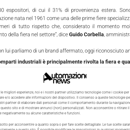
00 espositori, di cui il 31% di provenienza estera. So
zione nata nel 1961 come una delle prime fiere specializza
meri di tutto rispetto che, considerato il momento mo
o della fiera nel settore”, dice
Guido Corbella
, amministr
on lui parliamo di un brand affermato, oggi riconosciuto a
mparti industriali è principalmente rivolta la fiera e qual
 è un evento di riferimento indiscusso per gli operatori d
 particolare, è l'evento mondiale di riferimento. Il set
 le migliori esperienze, noi e i nostri partner utilizziamo tecnologie come i cookie per
 da tutto il mondo che convergono in fiera in cerca delle
e e/o accedere alle informazioni del dispositivo. Il consenso a queste tecnologie p
are pasta, pane, pizza e snack. Anche il comparto non alim
ostri partner di elaborare dati personali come il comportamento durante la navigazione
 questo sito e di mostrare annunci (non) personalizzati. Non acconsentire o ritirare 
ione centrale è ricoperta dal settore delle tecnologie 
re negativamente su alcune caratteristiche e funzioni.
ità, identificabile in fiera nel percorso Labeltrack.
 sotto per acconsentire a quanto sopra o per fare scelte dettagliate. Le tue scelte sar
 rappresenta una vetrina d'eccellenza per conoscere tutte 
solamente a questo sito. È possibile modificare le impostazioni in qualsiasi momento