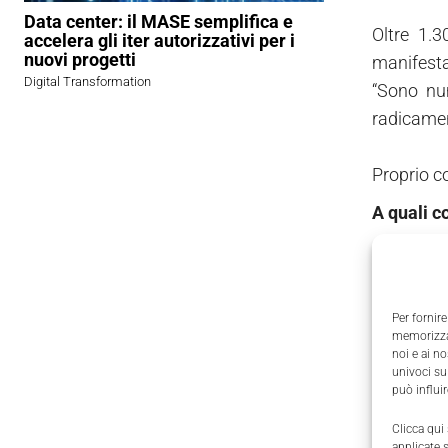
Data center: il MASE semplifica e
Oltre 1.3
accelera gli iter autorizzativi per i
nuovi progetti
manifesta
Digital Transformation
“Sono nu
radicament
Proprio c
A quali co
Ipack-Ima
secca, in
Per fornire
operatori
memorizzar
confezion
noi e ai n
univoci su
una posiz
può influi
tracciabil
Clicca qui
Ipack-Ima
applicate 