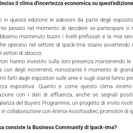
nciso il clima d'incertezza economica su quest'edizion
in questa edizione le adesioni da parte degli espositori
te pesato nel momento di decidere se partecipare o me
abbiamo mantenuto buoni i livelli prefissati e la mia sens
he operano nel settore di Ipack-Ima stiano avvertendo me
di settori di sbocco.
itori hanno investito sulla loro presenza mantenendo le a
ra con degli incrementi, nonostante il momento di grande
nti fatti dagli espositori sulle aree e sugli stand fanno 
zza espositiva. Quanto e come questo clima incerto 
zione con i dati di affluenza, anche se segnali positiv
glienza del Buyers Programme, un progetto di invito rivolto
o in collaborazione con Anima-Assofoodtec, promotori di 
sa consiste la Business Community di Ipack-Ima?