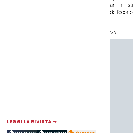
amministra
dell’econ
V.B.
LEGGI LA RIVISTA ⇢