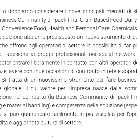
tto dobbiamo considerare i nove principali mercati di s
siness Community di Ipack-Ima: Grain Based Food, Dairy P
 Convenience Food, Health and Personal Care, Chemicals- 
 edizione abbiamo predisposto un nuovo strumento di c
he offrono agli operatori di settore la possibilità di far pa
o l'adesione ai gruppi professionali nei social networ
poter entrare liberamente in contatto con altri operatori d
, avere continue occasioni di confronto in rete e soprattut
. Si tratta di un nuovissimo strumento per fare busin
e globale, il cui valore per l'impresa nasce dalla som
azione nel comparto (la Business Community di Ipack-Im
 e material handling) e competenza nella soluzione (esper
ato si può quantificare facilmente in più visibilità per l
ita e aggiornata cultura di settore.