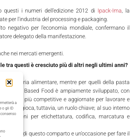
no questi i numeri dell'edizione 2012 di
Ipack-Ima
, la
te per l'industria del processing e packaging.
lto negativo per l'economia mondiale, confermano il
atore delegato della manifestazione.
nche nei mercati emergenti.
e tra questi è cresciuto più di altri negli ultimi anni?
ell'industria alimentare, mentre per quelli della pasta
tore del Grain Based Food è ampiamente sviluppato, con
 soluzioni più competitive e aggiornate per lavorare e
ermetterà a
entare gioca, tuttavia, un ruolo chiave; al suo interno
 o gli ID
il consenso
e soluzioni per etichettatura, codifica, marcatura e
anno
le novità di questo comparto e un'occasione per fare il
,