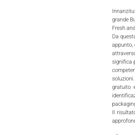
Innanzitu
grande Bu
Fresh and
Da questa
appunto, c
attravers
significa 
competenze
soluzioni
gratuito 
identific
packaging
Il risult
approfond