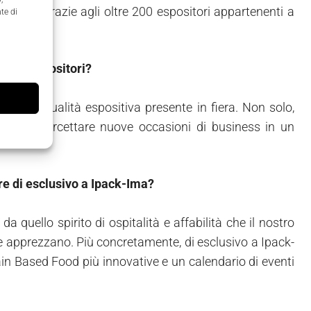
e merci, grazie agli oltre 200 espositori appartenenti a
te di
 agli espositori?
vista la qualità espositiva presente in fiera. Non solo,
ente e intercettare nuove occasioni di business in un
are di esclusivo a Ipack-Ima?
a quello spirito di ospitalità e affabilità che il nostro
pre apprezzano. Più concretamente, di esclusivo a Ipack-
in Based Food più innovative e un calendario di eventi