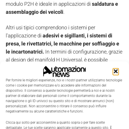
modulo P2H è ideale in applicazioni di
saldatura e
assemblaggio dei veicoli
.
Altri usi tipici comprendono i sistemi per
l'applicazione di
adesivi e sigillanti, i sistemi di
presa, le rivettatrici, le macchine per soffiaggio e
le incartonatrici.
In termini di configurazione, grazie
al design del manifold H Universal, è possibile
alloggiare fino a 24 elettrovalvole mixando valvole di
taglia HB, HA, H1 e H2.
Per fornire le migliori esperienze, noi e i nostri partner utilizziamo tecnologie
come i cookie per memorizzare e/o accedere alle informazioni del
Connettività completa
dispositivo. Il consenso a queste tecnologie permetterà a noi e ai nostri
partner di elaborare dati personali come il comportamento durante la
navigazione o gli ID univoci su questo sito e di mostrare annunci (non)
Le valvole Iso della serie H di Parker dispongono ora
personalizzati. Non acconsentire o ritirare il consenso può influire
negativamente su alcune caratteristiche e funzioni.
di una
gamma completa di opzioni di connettività,
tra cui IO-Link, Ethernet/IP, Profinet IO, EtherCat,
Clicca qui sotto per acconsentire a quanto sopra o per fare scelte
dettagliate. Le tue scelte saranno applicate solamente a questo sito. È