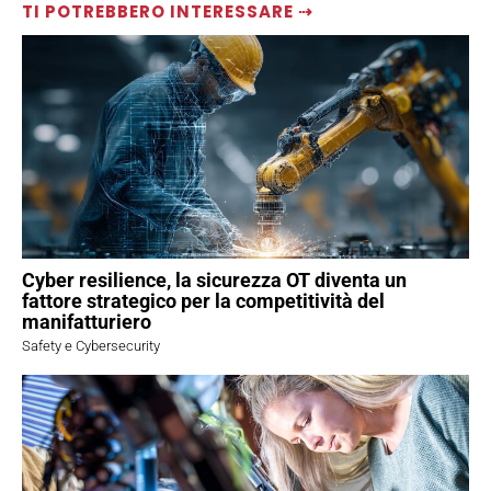
TI POTREBBERO INTERESSARE ⇢
Cyber resilience, la sicurezza OT diventa un
fattore strategico per la competitività del
manifatturiero
Safety e Cybersecurity