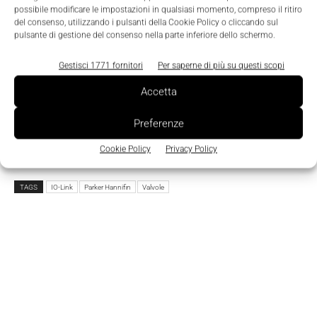
Powelink, Modbus/Tcp, DeviceNet, ControlNet,
possibile modificare le impostazioni in qualsiasi momento, compreso il ritiro
Profibus DP, CANopen, AS-I e InterBus-S.
del consenso, utilizzando i pulsanti della Cookie Policy o cliccando sul
pulsante di gestione del consenso nella parte inferiore dello schermo.
Per i clienti che necessitano di una soluzione in
Gestisci 1771 fornitori
Per saperne di più su questi scopi
multiconnessione sono disponibili le connessioni
Accetta
Sub-D a 25 pin, Brad Harrison a 19 pin o M23 a 12
pin. Per le guaine rigide, è disponibile anche una
Preferenze
scatola morsettiera.
Cookie Policy
Privacy Policy
TAGS
IO-Link
Parker Hannifin
Valvole