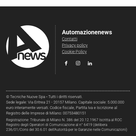
Automazionenews
Contatti
Privacy policy
Cookie Policy
© Tecniche Nuove Spa • Tutti i diritti riservati.
Sede legale: Via Eritrea 21 - 20157 Milano. Capitale sociale: 5.000.000
euro interamente versati. Codice fiscale, Partita Iva e Iscrizione al
Registro delle Imprese di Milano: 00753480151
Registrazione: Tribunale di Milano N. 386 del 20.12.1967 Iscritta al ROC
Registro degli Operatori di Comunicazione al n° 6419 (delibera
236/01/Cons del 30.6.01 dell’Autorità per le Garanzie nelle Comunicazioni)