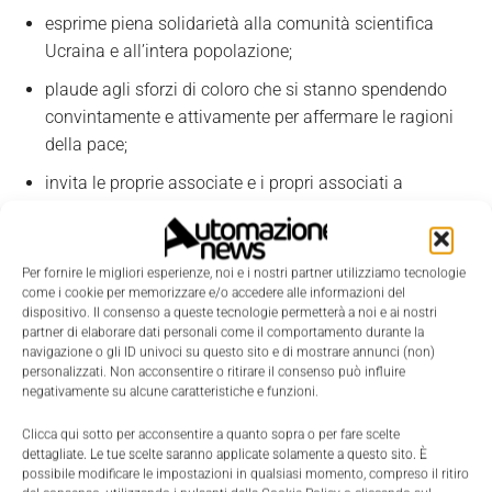
esprime piena solidarietà alla comunità scientifica
Ucraina e all’intera popolazione;
plaude agli sforzi di coloro che si stanno spendendo
convintamente e attivamente per affermare le ragioni
della pace;
invita le proprie associate e i propri associati a
sensibilizzare le università, i centri di ricerca e le
imprese in cui lavorano a offrire ospitalità a ricercatrici
e ricercatori e a studentesse e studenti in fuga
Per fornire le migliori esperienze, noi e i nostri partner utilizziamo tecnologie
dall’Ucraina.
come i cookie per memorizzare e/o accedere alle informazioni del
dispositivo. Il consenso a queste tecnologie permetterà a noi e ai nostri
partner di elaborare dati personali come il comportamento durante la
navigazione o gli ID univoci su questo sito e di mostrare annunci (non)
TAGS
AIxIA
Intelligenza Artificiale
Ucraina
personalizzati. Non acconsentire o ritirare il consenso può influire
negativamente su alcune caratteristiche e funzioni.
Clicca qui sotto per acconsentire a quanto sopra o per fare scelte
dettagliate. Le tue scelte saranno applicate solamente a questo sito. È
possibile modificare le impostazioni in qualsiasi momento, compreso il ritiro