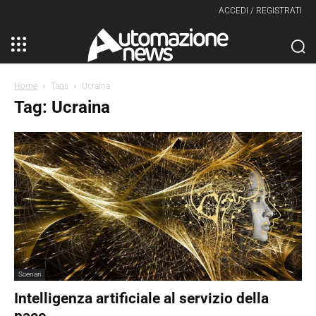
ACCEDI / REGISTRATI
Home
Tags
Ucraina
Tag: Ucraina
Scenari
Intelligenza artificiale al servizio della
pace