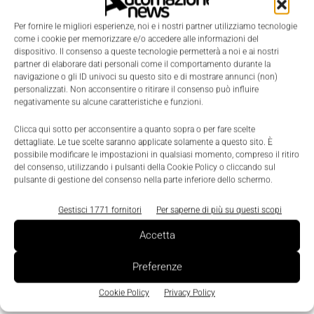
Per fornire le migliori esperienze, noi e i nostri partner utilizziamo tecnologie
7.
Focus sul reskilling per creare
come i cookie per memorizzare e/o accedere alle informazioni del
dispositivo. Il consenso a queste tecnologie permetterà a noi e ai nostri
partner di elaborare dati personali come il comportamento durante la
nuovo valore
navigazione o gli ID univoci su questo sito e di mostrare annunci (non)
personalizzati. Non acconsentire o ritirare il consenso può influire
negativamente su alcune caratteristiche e funzioni.
Per rimanere competitive le aziende danno priorità
al reskilling della forza lavoro, soprattutto in materia
Clicca qui sotto per acconsentire a quanto sopra o per fare scelte
dettagliate. Le tue scelte saranno applicate solamente a questo sito. È
di AI, e si focalizzano sulle competenze, piuttosto
possibile modificare le impostazioni in qualsiasi momento, compreso il ritiro
che sui ruoli professionali, fornendo ai lavoratori gli
del consenso, utilizzando i pulsanti della Cookie Policy o cliccando sul
pulsante di gestione del consenso nella parte inferiore dello schermo.
strumenti per adattarsi e dare il meglio.
Il potenziale
di apprendimento è uno dei fattori più importanti
Gestisci 1771 fornitori
Per saperne di più su questi scopi
nelle assunzioni di qualsiasi ruolo, mentre le soft
Accetta
skill, come
il pensiero critico e l’intelligenza
emotiva,
si cercano soprattutto nella selezione dei
Preferenze
talenti senior.
Cookie Policy
Privacy Policy