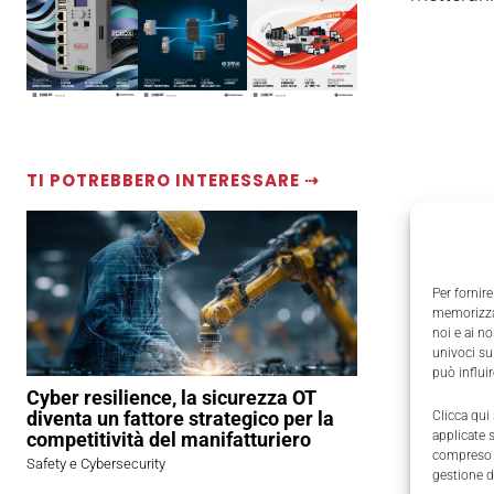
TI POTREBBERO INTERESSARE ⇢
Per fornire
memorizzar
noi e ai n
univoci su
può influi
Cyber resilience, la sicurezza OT
diventa un fattore strategico per la
Clicca qui
competitività del manifatturiero
applicate 
compreso i
Safety e Cybersecurity
gestione d