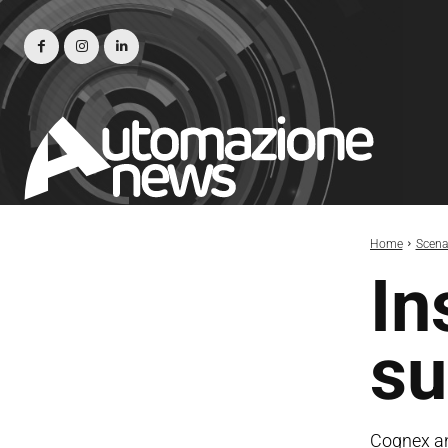
Home
Scena
In
su
Cognex an