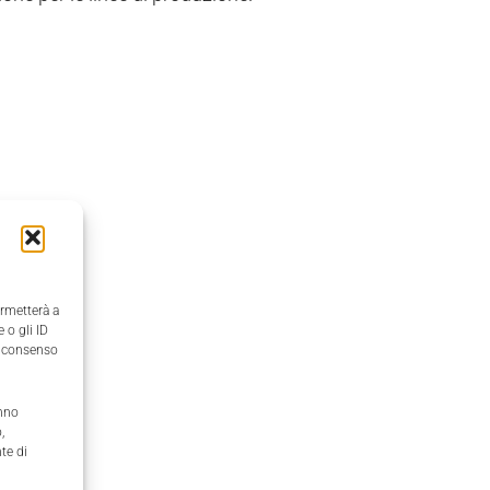
ermetterà a
 o gli ID
il consenso
anno
,
te di