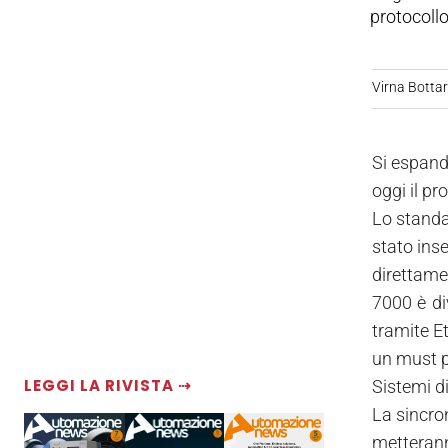
protocollo
Virna Bottare
Si espand
oggi il p
Lo standa
stato ins
direttamen
7000 è di
tramite E
un must p
LEGGI LA RIVISTA ⇢
Sistemi di
La sincro
metterann