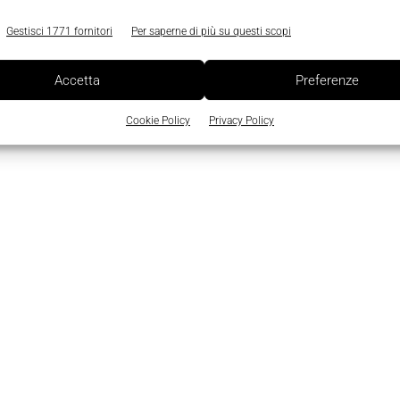
Gestisci 1771 fornitori
Per saperne di più su questi scopi
Accetta
Preferenze
Cookie Policy
Privacy Policy