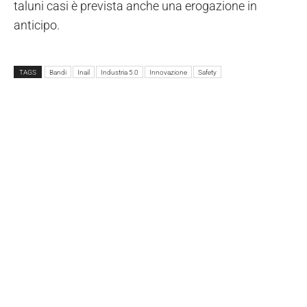
taluni casi è prevista anche una erogazione in
anticipo.
TAGS
Bandi
Inail
Industria 5.0
Innovazione
Safety