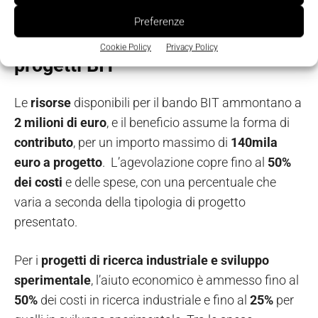
Preferenze
Le misure agevolative dei
Cookie Policy
Privacy Policy
progetti BIT
Le
risorse
disponibili per il bando BIT ammontano a
2 milioni di euro
, e il beneficio assume la forma di
contributo
, per un importo massimo di
140mila
euro a progetto
. L’agevolazione copre fino al
50%
dei costi
e delle spese, con una percentuale che
varia a seconda della tipologia di progetto
presentato.
Per i
progetti di ricerca industriale e sviluppo
sperimentale
, l’aiuto economico è ammesso fino al
50%
dei costi in ricerca industriale e fino al
25%
per