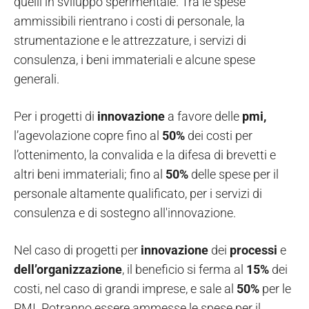
quelli in sviluppo sperimentale. Tra le spese
ammissibili rientrano i costi di personale, la
strumentazione e le attrezzature, i servizi di
consulenza, i beni immateriali e alcune spese
generali.
Per i progetti di
innovazione
a favore delle
pmi,
l’agevolazione copre fino al
50%
dei costi per
l’ottenimento, la convalida e la difesa di brevetti e
altri beni immateriali; fino al
50%
delle spese per il
personale altamente qualificato, per i servizi di
consulenza e di sostegno all'innovazione.
Nel caso di progetti per
innovazione
dei
processi
e
dell’organizzazione
, il beneficio si ferma al
15%
dei
costi, nel caso di grandi imprese, e sale al
50%
per le
PMI. Potranno essere ammesse le spese per il