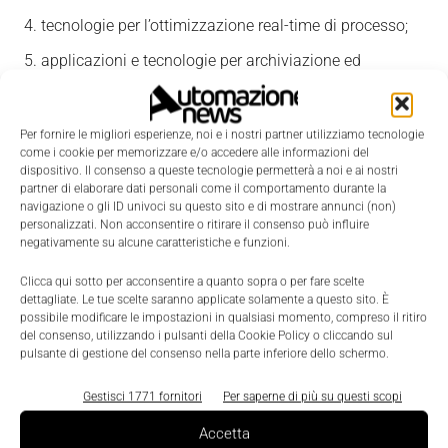
tecnologie per l’ottimizzazione real-time di processo;
applicazioni e tecnologie per archiviazione ed
elaborazione di dati;
infrastrutture software di base;
Per fornire le migliori esperienze, noi e i nostri partner utilizziamo tecnologie
come i cookie per memorizzare e/o accedere alle informazioni del
tecnologie per la cyber-security;
dispositivo. Il consenso a queste tecnologie permetterà a noi e ai nostri
realtà aumentata e virtuale e sistemi di telepresenza
partner di elaborare dati personali come il comportamento durante la
navigazione o gli ID univoci su questo sito e di mostrare annunci (non)
multisensoriale;
personalizzati. Non acconsentire o ritirare il consenso può influire
negativamente su alcune caratteristiche e funzioni.
tecnologie robotiche e di realtà aumentata e di sistemi
di sensori per la manutenzione predittiva e training;
Clicca qui sotto per acconsentire a quanto sopra o per fare scelte
dettagliate. Le tue scelte saranno applicate solamente a questo sito. È
sensori realizzabili con diverse tecnologie;
possibile modificare le impostazioni in qualsiasi momento, compreso il ritiro
del consenso, utilizzando i pulsanti della Cookie Policy o cliccando sul
sviluppo e caratterizzazione materiali avanzati;
pulsante di gestione del consenso nella parte inferiore dello schermo.
digitalizzazione e robotizzazione di processi;
Gestisci 1771 fornitori
Per saperne di più su questi scopi
tecnologie, reti e sistemi e comunicazione, wireless e
Accetta
wired.